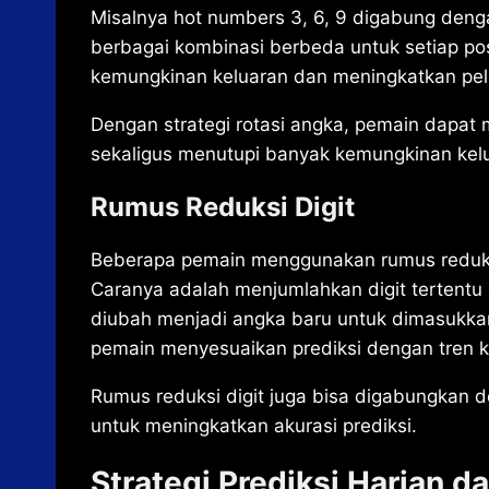
Misalnya hot numbers 3, 6, 9 digabung deng
berbagai kombinasi berbeda untuk setiap posis
kemungkinan keluaran dan meningkatkan pe
Dengan strategi rotasi angka, pemain dapat
sekaligus menutupi banyak kemungkinan kel
Rumus Reduksi Digit
Beberapa pemain menggunakan rumus reduksi 
Caranya adalah menjumlahkan digit tertentu 
diubah menjadi angka baru untuk dimasukka
pemain menyesuaikan prediksi dengan tren k
Rumus reduksi digit juga bisa digabungkan d
untuk meningkatkan akurasi prediksi.
Strategi Prediksi Harian 