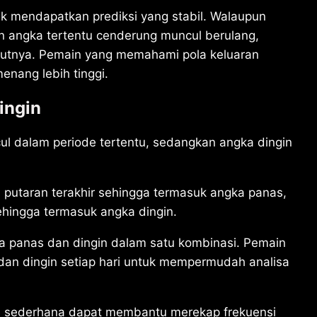
k mendapatkan prediksi yang stabil. Walaupun
kan angka tertentu cenderung muncul berulang,
rikutnya. Pemain yang memahami pola keluaran
menang lebih tinggi.
ingin
l dalam periode tertentu, sedangkan angka dingin
0 putaran terakhir sehingga termasuk angka panas,
hingga termasuk angka dingin.
a panas dan dingin dalam satu kombinasi. Pemain
dan dingin setiap hari untuk mempermudah analisa
are sederhana dapat membantu merekap frekuensi