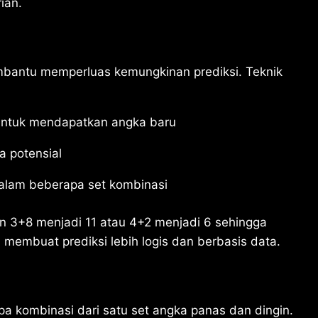
ian.
embantu memperluas kemungkinan prediksi. Teknik
 untuk mendapatkan angka baru
a potensial
alam beberapa set kombinasi
an 3+8 menjadi 11 atau 4+2 menjadi 6 sehingga
 membuat prediksi lebih logis dan berbasis data.
a kombinasi dari satu set angka panas dan dingin.