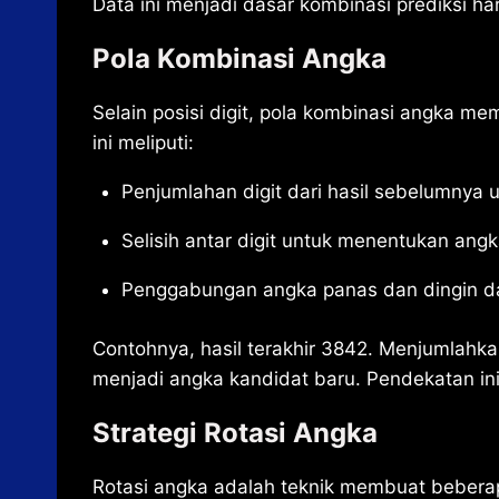
Data ini menjadi dasar kombinasi prediksi har
Pola Kombinasi Angka
Selain posisi digit, pola kombinasi angka m
ini meliputi:
Penjumlahan digit dari hasil sebelumnya
Selisih antar digit untuk menentukan angk
Penggabungan angka panas dan dingin d
Contohnya, hasil terakhir 3842. Menjumlahk
menjadi angka kandidat baru. Pendekatan ini
Strategi Rotasi Angka
Rotasi angka adalah teknik membuat beberap