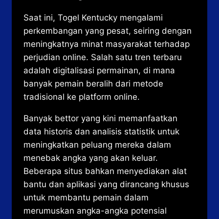
Saat ini, Togel Kentucky mengalami
perkembangan yang pesat, seiring dengan
meningkatnya minat masyarakat terhadap
perjudian online. Salah satu tren terbaru
adalah digitalisasi permainan, di mana
banyak pemain beralih dari metode
tradisional ke platform online.
Banyak bettor yang kini memanfaatkan
data historis dan analisis statistik untuk
meningkatkan peluang mereka dalam
menebak angka yang akan keluar.
Beberapa situs bahkan menyediakan alat
bantu dan aplikasi yang dirancang khusus
untuk membantu pemain dalam
merumuskan angka-angka potensial