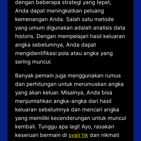
dengan beberapa strategi yang tepat,
Anda dapat meningkatkan peluang
kemenangan Anda. Salah satu metode
yang umum digunakan adalah analisis data
historis. Dengan mempelajari hasil keluaran
angka sebelumnya, Anda dapat
mengidentifikasi pola atau angka yang
sering muncul.
Banyak pemain juga menggunakan rumus
dan perhitungan untuk merumuskan angka
yang akan keluar. Misalnya, Anda bisa
menjumlahkan angka-angka dari hasil
keluaran sebelumnya dan mencari angka
yang memiliki kecenderungan untuk muncul
kembali. Tunggu apa lagi! Ayo, rasakan
keseruan bermain di
syair hk
dan nikmati