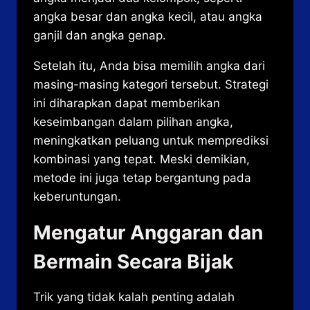
angka besar dan angka kecil, atau angka
ganjil dan angka genap.
Setelah itu, Anda bisa memilih angka dari
masing-masing kategori tersebut. Strategi
ini diharapkan dapat memberikan
keseimbangan dalam pilihan angka,
meningkatkan peluang untuk memprediksi
kombinasi yang tepat. Meski demikian,
metode ini juga tetap bergantung pada
keberuntungan.
Mengatur Anggaran dan
Bermain Secara Bijak
Trik yang tidak kalah penting adalah