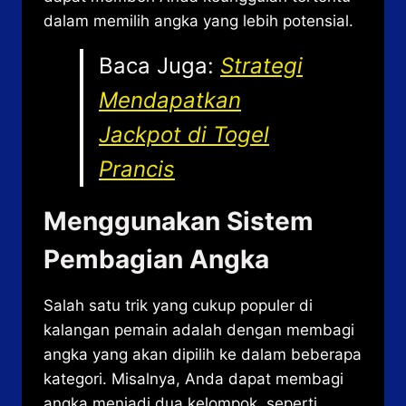
dalam memilih angka yang lebih potensial.
Baca Juga:
Strategi
Mendapatkan
Jackpot di Togel
Prancis
Menggunakan Sistem
Pembagian Angka
Salah satu trik yang cukup populer di
kalangan pemain adalah dengan membagi
angka yang akan dipilih ke dalam beberapa
kategori. Misalnya, Anda dapat membagi
angka menjadi dua kelompok, seperti