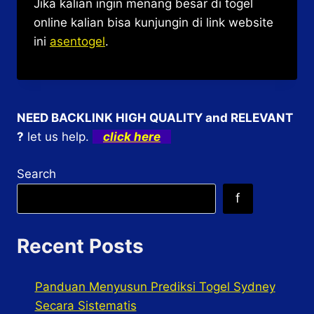
Jika kalian ingin menang besar di togel
online kalian bisa kunjungin di link website
ini
asentogel
.
NEED BACKLINK HIGH QUALITY and RELEVANT
?
let us help.
click here
Search
f
Recent Posts
Panduan Menyusun Prediksi Togel Sydney
Secara Sistematis