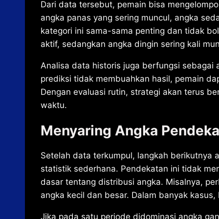
Dari data tersebut, pemain bisa mengelompo
angka panas yang sering muncul, angka sedan
kategori ini sama-sama penting dan tidak b
aktif, sedangkan angka dingin sering kali mu
Analisa data historis juga berfungsi sebagai 
prediksi tidak membuahkan hasil, pemain da
Dengan evaluasi rutin, strategi akan terus 
waktu.
Menyaring Angka Pendekat
Setelah data terkumpul, langkah berikutny
statistik sederhana. Pendekatan ini tidak 
dasar tentang distribusi angka. Misalnya, pe
angka kecil dan besar. Dalam banyak kasus,
Jika pada satu periode didominasi angka ganj