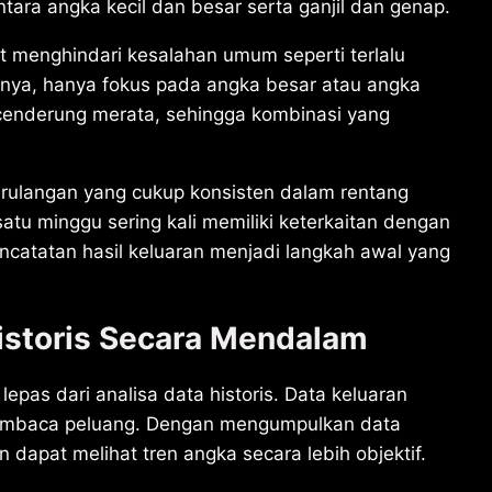
ntara angka kecil dan besar serta ganjil dan genap.
 menghindari kesalahan umum seperti terlalu
alnya, hanya fokus pada angka besar atau angka
y cenderung merata, sehingga kombinasi yang
perulangan yang cukup konsisten dalam rentang
atu minggu sering kali memiliki keterkaitan dengan
ncatatan hasil keluaran menjadi langkah awal yang
istoris Secara Mendalam
lepas dari analisa data historis. Data keluaran
embaca peluang. Dengan mengumpulkan data
 dapat melihat tren angka secara lebih objektif.