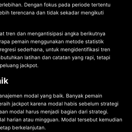
lebihan. Dengan fokus pada periode tertentu
lebih terencana dan tidak sekadar mengikuti
t tren dan mengantisipasi angka berikutnya
berapa pemain menggunakan metode statistik
n regresi sederhana, untuk mengidentifikasi tren
butuhkan latihan dan catatan yang rapi, tetapi
peluang jackpot.
ik
a manajemen modal yang baik. Banyak pemain
raih jackpot karena modal habis sebelum strategi
aan modal harus menjadi bagian dari strategi.
l harian atau mingguan. Modal tersebut kemudian
etap berkelanjutan.