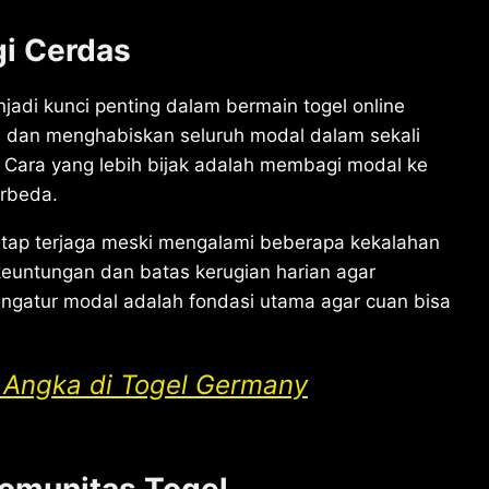
gi Cerdas
jadi kunci penting dalam bermain togel online
a dan menghabiskan seluruh modal dalam sekali
a. Cara yang lebih bijak adalah membagi modal ke
rbeda.
tetap terjaga meski mengalami beberapa kekalahan
keuntungan dan batas kerugian harian agar
mengatur modal adalah fondasi utama agar cuan bisa
Angka di Togel Germany
Komunitas Togel