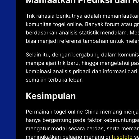
Trik rahasia berikutnya adalah memanfaatkan
komunitas togel online. Banyak forum atau gr
berdasarkan analisis statistik mendalam. Mesk
bisa menjadi referensi tambahan untuk melen
Selain itu, dengan bergabung dalam komunit
mempelajari trik baru, hingga mengetahui p
kombinasi analisis pribadi dan informasi da
semakin terbuka lebar.
Kesimpulan
Permainan togel online China memang menjan
hanya bergantung pada faktor keberuntungan
mengatur modal secara cerdas, serta memanf
meningkatkan peluang menang di
fusototo
se