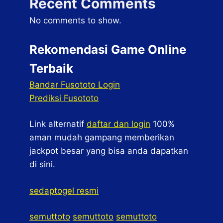
Recent Comments
No comments to show.
Rekomendasi Game Online
Terbaik
Bandar Fusototo Login
Prediksi Fusototo
Link alternatif
daftar dan login
100%
aman mudah gampang memberikan
jackpot besar yang bisa anda dapatkan
di sini.
sedaptogel resmi
semuttoto
semuttoto
semuttoto