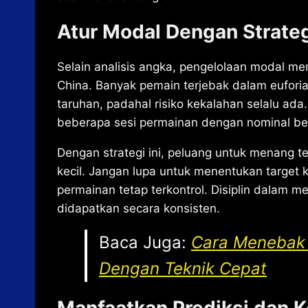
Atur Modal Dengan Strate
Selain analisis angka, pengelolaan modal men
China. Banyak pemain terjebak dalam eufori
taruhan, padahal risiko kekalahan selalu ad
beberapa sesi permainan dengan nominal be
Dengan strategi ini, peluang untuk menang 
kecil. Jangan lupa untuk menentukan target 
permainan tetap terkontrol. Disiplin dalam 
didapatkan secara konsisten.
Baca Juga:
Cara Menebak 
Dengan Teknik Cepat
Manfaatkan Prediksi dan 