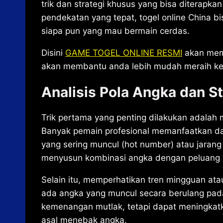
trik dan strategi khusus yang bisa diterapk
pendekatan yang tepat, togel online China b
siapa pun yang mau bermain cerdas.
Disini
GAME TOGEL ONLINE RESMI
akan memb
akan membantu anda lebih mudah meraih k
Analisis Pola Angka dan St
Trik pertama yang penting dilakukan adalah 
Banyak pemain profesional memanfaatkan dat
yang sering muncul (hot number) atau jarang k
menyusun kombinasi angka dengan peluang y
Selain itu, memperhatikan tren mingguan at
ada angka yang muncul secara berulang pada 
kemenangan mutlak, tetapi dapat meningkatk
asal menebak angka.