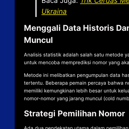
Baca Juga:
Trik Cerdas Me
Ukraina
Menggali Data Historis Da
Muncul
Analisis statistik adalah salah satu metode
untuk mencoba memprediksi nomor yang akan
Metode ini melibatkan pengumpulan data has
tertentu. Beberapa pemain percaya bahwa n
memiliki kemungkinan lebih besar untuk kelu
nomor-nomor yang jarang muncul (cold numbe
Strategi Pemilihan Nomor
Ada dua pendekatan utama dalam pemilihan 