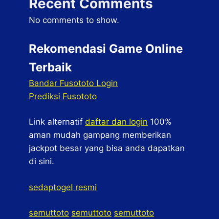
Recent Comments
No comments to show.
Rekomendasi Game Online
Terbaik
Bandar Fusototo Login
Prediksi Fusototo
Link alternatif
daftar dan login
100%
aman mudah gampang memberikan
jackpot besar yang bisa anda dapatkan
di sini.
sedaptogel resmi
semuttoto
semuttoto
semuttoto