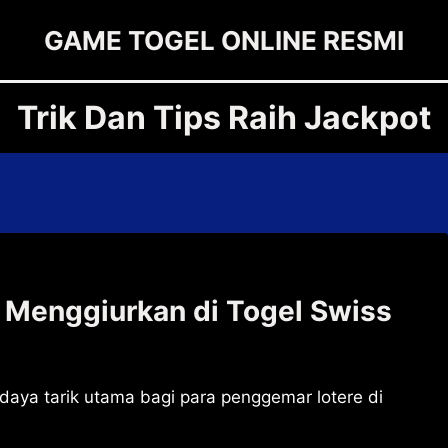
GAME TOGEL ONLINE RESMI
Trik Dan Tips Raih Jackpot
t Menggiurkan di Togel Swiss
 daya tarik utama bagi para penggemar lotere di