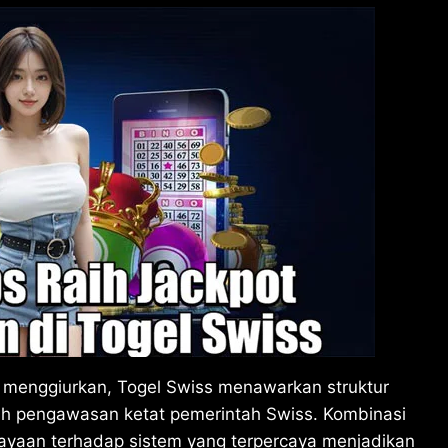
n menggiurkan, Togel Swiss menawarkan struktur
ah pengawasan ketat pemerintah Swiss. Kombinasi
ayaan terhadap sistem yang terpercaya menjadikan