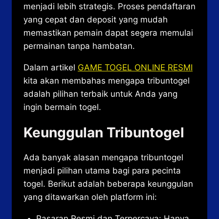
menjadi lebih strategis. Proses pendaftaran
yang cepat dan deposit yang mudah
memastikan pemain dapat segera memulai
permainan tanpa hambatan.
Dalam artikel
GAME TOGEL ONLINE RESMI
kita akan membahas mengapa tribuntogel
adalah pilihan terbaik untuk Anda yang
ingin bermain togel.
Keunggulan Tribuntogel
Ada banyak alasan mengapa tribuntogel
menjadi pilihan utama bagi para pecinta
togel. Berikut adalah beberapa keunggulan
yang ditawarkan oleh platform ini:
Pasaran Resmi dan Terpercaya: Hanya