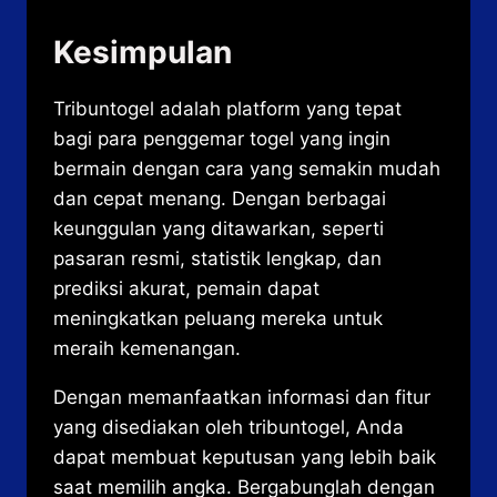
Kesimpulan
Tribuntogel adalah platform yang tepat
bagi para penggemar togel yang ingin
bermain dengan cara yang semakin mudah
dan cepat menang. Dengan berbagai
keunggulan yang ditawarkan, seperti
pasaran resmi, statistik lengkap, dan
prediksi akurat, pemain dapat
meningkatkan peluang mereka untuk
meraih kemenangan.
Dengan memanfaatkan informasi dan fitur
yang disediakan oleh tribuntogel, Anda
dapat membuat keputusan yang lebih baik
saat memilih angka. Bergabunglah dengan