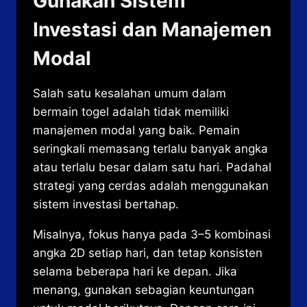
Gunakan Sistem
Investasi dan Manajemen
Modal
Salah satu kesalahan umum dalam
bermain togel adalah tidak memiliki
manajemen modal yang baik. Pemain
seringkali memasang terlalu banyak angka
atau terlalu besar dalam satu hari. Padahal
strategi yang cerdas adalah menggunakan
sistem investasi bertahap.
Misalnya, fokus hanya pada 3–5 kombinasi
angka 2D setiap hari, dan tetap konsisten
selama beberapa hari ke depan. Jika
menang, gunakan sebagian keuntungan