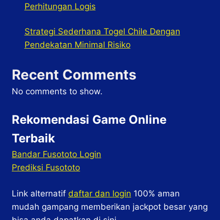
Perhitungan Logis
Strategi Sederhana Togel Chile Dengan
Pendekatan Minimal Risiko
Recent Comments
No comments to show.
Rekomendasi Game Online
Terbaik
Bandar Fusototo Login
Prediksi Fusototo
Link alternatif
daftar dan login
100% aman
mudah gampang memberikan jackpot besar yang
bisa anda dapatkan di sini.