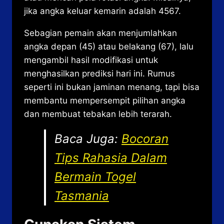
jika angka keluar kemarin adalah 4567.
Sebagian pemain akan menjumlahkan
angka depan (45) atau belakang (67), lalu
mengambil hasil modifikasi untuk
menghasilkan prediksi hari ini. Rumus
seperti ini bukan jaminan menang, tapi bisa
membantu mempersempit pilihan angka
dan membuat tebakan lebih terarah.
Baca Juga:
Bocoran
Tips Rahasia Dalam
Bermain Togel
Tasmania