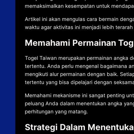
memaksimalkan kesempatan untuk mendapatka
Artikel ini akan mengulas cara bermain denga
waktu agar aktivitas ini menjadi lebih ter
Memahami Permainan Tog
Togel Taiwan merupakan permainan angka de
tertentu. Anda perlu mengenal bagaimana an
mengikuti alur permainan dengan baik. Setia
tertentu yang bisa dipelajari dengan seksam
Memahami mekanisme ini sangat penting unt
peluang Anda dalam menentukan angka yang 
perhitungan yang matang.
Strategi Dalam Menentuk