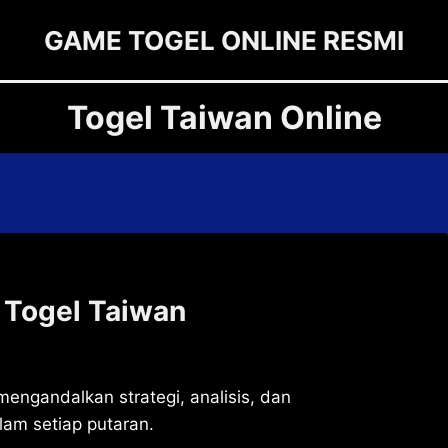
GAME TOGEL ONLINE RESMI
Togel Taiwan Online
Togel Taiwan
engandalkan strategi, analisis, dan
lam setiap putaran.