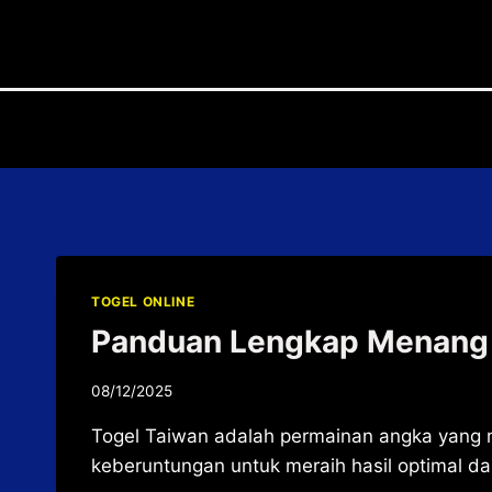
Skip
to
content
TOGEL ONLINE
Panduan Lengkap Menang 
08/12/2025
Togel Taiwan adalah permainan angka yang m
keberuntungan untuk meraih hasil optimal da