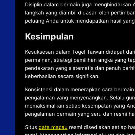
Disiplin dalam bermain juga menghindarkan A
langkah yang diambil didasari oleh pertimba
peluang Anda untuk mendapatkan hasil yang 
Kesimpulan
Kesuksesan dalam Togel Taiwan didapat da
permainan, strategi pemilihan angka yang te
pendekatan yang sistematis dan penuh perh
keberhasilan secara signifikan.
Konsistensi dalam menerapkan cara bermain
pengalaman yang menyenangkan. Selalu gun
memaksimalkan setiap kesempatan yang Anda 
pengalaman bermain yang seru dan resmi ha
Situs
data macau
resmi disediakan setiap ha