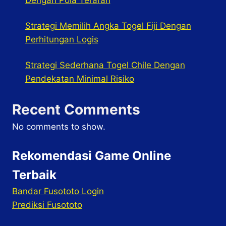
Dengan Pola Terarah
Strategi Memilih Angka Togel Fiji Dengan
Perhitungan Logis
Strategi Sederhana Togel Chile Dengan
Pendekatan Minimal Risiko
Recent Comments
No comments to show.
Rekomendasi Game Online
Terbaik
Bandar Fusototo Login
Prediksi Fusototo