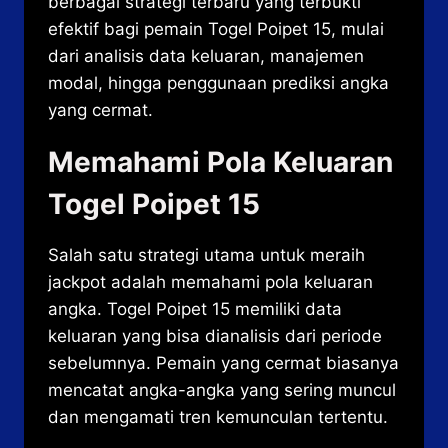
berbagai strategi terbaru yang terbukti
efektif bagi pemain Togel Poipet 15, mulai
dari analisis data keluaran, manajemen
modal, hingga penggunaan prediksi angka
yang cermat.
Memahami Pola Keluaran
Togel Poipet 15
Salah satu strategi utama untuk meraih
jackpot adalah memahami pola keluaran
angka. Togel Poipet 15 memiliki data
keluaran yang bisa dianalisis dari periode
sebelumnya. Pemain yang cermat biasanya
mencatat angka-angka yang sering muncul
dan mengamati tren kemunculan tertentu.