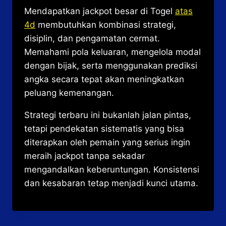
Mendapatkan jackpot besar di Togel
atas
4d
membutuhkan kombinasi strategi,
disiplin, dan pengamatan cermat.
Memahami pola keluaran, mengelola modal
dengan bijak, serta menggunakan prediksi
angka secara tepat akan meningkatkan
peluang kemenangan.
Strategi terbaru ini bukanlah jalan pintas,
tetapi pendekatan sistematis yang bisa
diterapkan oleh pemain yang serius ingin
meraih jackpot tanpa sekadar
mengandalkan keberuntungan. Konsistensi
dan kesabaran tetap menjadi kunci utama.