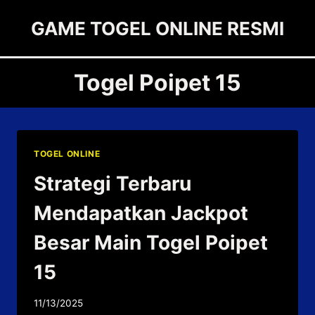
Skip
GAME TOGEL ONLINE RESMI
to
content
Togel Poipet 15
TOGEL ONLINE
Strategi Terbaru
Mendapatkan Jackpot
Besar Main Togel Poipet
15
11/13/2025