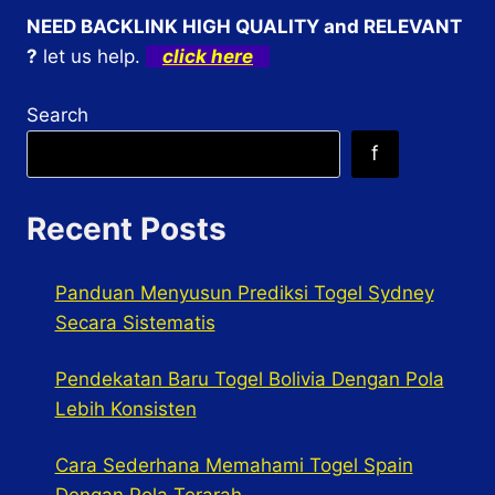
NEED BACKLINK HIGH QUALITY and RELEVANT
?
let us help.
click here
Search
f
Recent Posts
Panduan Menyusun Prediksi Togel Sydney
Secara Sistematis
Pendekatan Baru Togel Bolivia Dengan Pola
Lebih Konsisten
Cara Sederhana Memahami Togel Spain