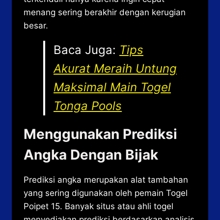
menang sering berakhir dengan kerugian
besar.
Baca Juga:
Tips
Akurat Meraih Untung
Maksimal Main Togel
Tonga Pools
Menggunakan Prediksi
Angka Dengan Bijak
Prediksi angka merupakan alat tambahan
yang sering digunakan oleh pemain Togel
Poipet 15. Banyak situs atau ahli togel
menyediakan prediksi berdasarkan analisis