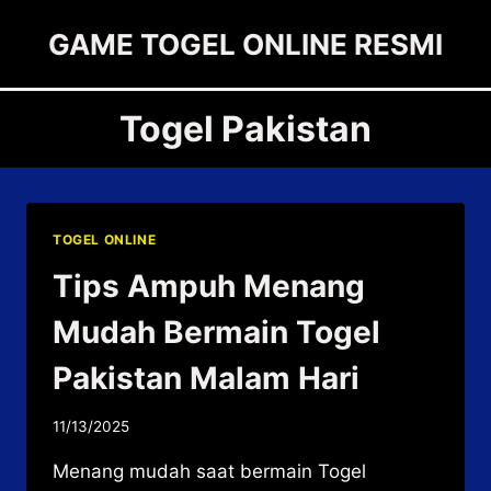
Skip
GAME TOGEL ONLINE RESMI
to
content
Togel Pakistan
TOGEL ONLINE
Tips Ampuh Menang
Mudah Bermain Togel
Pakistan Malam Hari
11/13/2025
Menang mudah saat bermain Togel