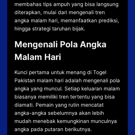
membahas tips ampuh yang bisa langsung
diterapkan, mulai dari mengenali tren
angka malam hari, memanfaatkan prediksi,
hingga strategi taruhan bijak.
Mengenali Pola Angka
Malam Hari
Kunci pertama untuk menang di Togel
Pakistan malam hari adalah mengenali pola
angka yang muncul. Setiap keluaran malam
biasanya memiliki tren tertentu yang bisa
diamati. Pemain yang rutin mencatat
angka-angka sebelumnya akan lebih
mudah menebak kemungkinan munculnya
angka pada putaran berikutnya.