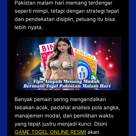
Pakistan malam hari memang terdengar
seperti mimpi, tetapi dengan strategi tepat
dan pendekatan disiplin, peluang itu bisa
lebih nyata.
Banyak pemain sering mengandalkan
tebakan acak, padahal analisis pola angka,
manajemen modal, dan pemilihan waktu
yang tepat justru menjadi kunci. Disini
GAME TOGEL ONLINE RESMI
akan