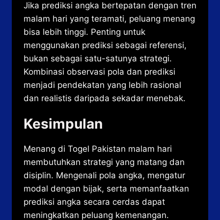
Jika prediksi angka bertepatan dengan tren
malam hari yang teramati, peluang menang
bisa lebih tinggi. Penting untuk
menggunakan prediksi sebagai referensi,
bukan sebagai satu-satunya strategi.
Kombinasi observasi pola dan prediksi
menjadi pendekatan yang lebih rasional
dan realistis daripada sekadar menebak.
Kesimpulan
Menang di Togel Pakistan malam hari
membutuhkan strategi yang matang dan
disiplin. Mengenali pola angka, mengatur
modal dengan bijak, serta memanfaatkan
prediksi angka secara cerdas dapat
meningkatkan peluang kemenangan.