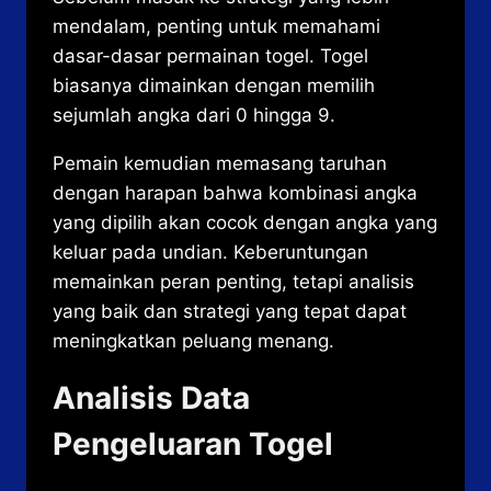
mendalam, penting untuk memahami
dasar-dasar permainan togel. Togel
biasanya dimainkan dengan memilih
sejumlah angka dari 0 hingga 9.
Pemain kemudian memasang taruhan
dengan harapan bahwa kombinasi angka
yang dipilih akan cocok dengan angka yang
keluar pada undian. Keberuntungan
memainkan peran penting, tetapi analisis
yang baik dan strategi yang tepat dapat
meningkatkan peluang menang.
Analisis Data
Pengeluaran Togel