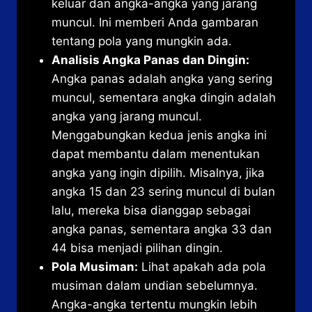
keluar dan angka-angka yang jarang
muncul. Ini memberi Anda gambaran
tentang pola yang mungkin ada.
Analisis Angka Panas dan Dingin:
Angka panas adalah angka yang sering
muncul, sementara angka dingin adalah
angka yang jarang muncul.
Menggabungkan kedua jenis angka ini
dapat membantu dalam menentukan
angka yang ingin dipilih. Misalnya, jika
angka 15 dan 23 sering muncul di bulan
lalu, mereka bisa dianggap sebagai
angka panas, sementara angka 33 dan
44 bisa menjadi pilihan dingin.
Pola Musiman:
Lihat apakah ada pola
musiman dalam undian sebelumnya.
Angka-angka tertentu mungkin lebih