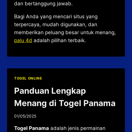
dan bertanggung jawab.
Bagi Anda yang mencari situs yang
terpercaya, mudah digunakan, dan
memberikan peluang besar untuk menang,
palu 4d
adalah pilihan terbaik.
TOGEL ONLINE
Panduan Lengkap
Menang di Togel Panama
01/05/2025
Togel Panama
adalah jenis permainan