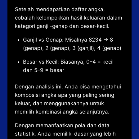
Setelah mendapatkan daftar angka,
cobalah kelompokkan hasil keluaran dalam
kategori ganjil-genap dan besar-kecil.
Ganjil vs Genap: Misalnya 8234 → 8
(genap), 2 (genap), 3 (ganjil), 4 (genap)
Besar vs Kecil: Biasanya, 0–4 = kecil
dan 5–9 = besar
Dengan analisis ini, Anda bisa mengetahui
komposisi angka apa yang paling sering
keluar, dan menggunakannya untuk
memilih kombinasi angka selanjutnya.
Dengan memanfaatkan pola dan data
statistik. Anda memiliki dasar yang lebih