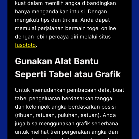
kuat dalam memilih angka dibandingkan
hanya mengandalkan intuisi. Dengan
mengikuti tips dan trik ini. Anda dapat
memulai perjalanan bermain togel online
dengan lebih percaya diri melalui situs
fusototo
.
Gunakan Alat Bantu
Seperti Tabel atau Grafik
Untuk memudahkan pembacaan data, buat
tabel pengeluaran berdasarkan tanggal
dan kelompok angka berdasarkan posisi
(ribuan, ratusan, puluhan, satuan). Anda
juga bisa menggunakan grafik sederhana
untuk melihat tren pergerakan angka dari