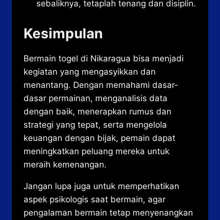
sebaliknya, tetaplah tenang dan disiplin.
Kesimpulan
Bermain togel di Nikaragua bisa menjadi
kegiatan yang mengasyikkan dan
menantang. ​Dengan memahami dasar-
dasar permainan, menganalisis data
dengan baik, menerapkan rumus dan
strategi yang tepat, serta mengelola
keuangan dengan bijak, pemain dapat
meningkatkan peluang mereka untuk
meraih kemenangan.​
Jangan lupa juga untuk memperhatikan
aspek psikologis saat bermain, agar
pengalaman bermain tetap menyenangkan