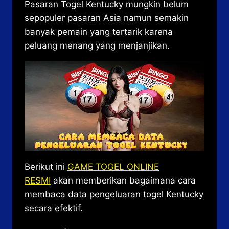
Pasaran Togel Kentucky mungkin belum
sepopuler pasaran Asia namun semakin
banyak pemain yang tertarik karena
peluang menang yang menjanjikan.
Berikut ini
GAME TOGEL ONLINE
RESMI
akan memberikan bagaimana cara
membaca data pengeluaran togel Kentucky
secara efektif.