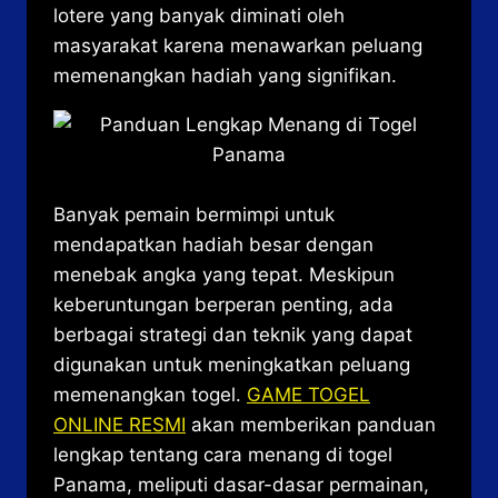
lotere yang banyak diminati oleh
masyarakat karena menawarkan peluang
memenangkan hadiah yang signifikan.
Banyak pemain bermimpi untuk
mendapatkan hadiah besar dengan
menebak angka yang tepat. Meskipun
keberuntungan berperan penting, ada
berbagai strategi dan teknik yang dapat
digunakan untuk meningkatkan peluang
memenangkan togel.
GAME TOGEL
ONLINE RESMI
akan memberikan panduan
lengkap tentang cara menang di togel
Panama, meliputi dasar-dasar permainan,