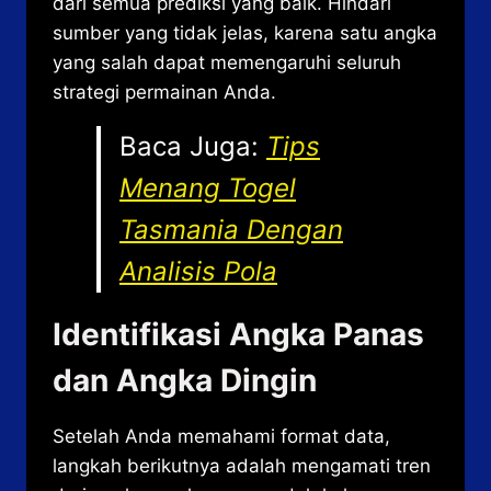
dari semua prediksi yang baik. Hindari
sumber yang tidak jelas, karena satu angka
yang salah dapat memengaruhi seluruh
strategi permainan Anda.
Baca Juga:
Tips
Menang Togel
Tasmania Dengan
Analisis Pola
Identifikasi Angka Panas
dan Angka Dingin
Setelah Anda memahami format data,
langkah berikutnya adalah mengamati tren