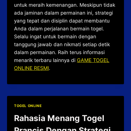
untuk meraih kemenangan. Meskipun tidak
ada jaminan dalam permainan ini, strategi
yang tepat dan disiplin dapat membantu
Anda dalam perjalanan bermain togel.
Selalu ingat untuk bermain dengan
tanggung jawab dan nikmati setiap detik
dalam permainan. Raih terus informasi
menarik terbaru lainnya di
GAME TOGEL
ONLINE RESMI
.
TOGEL ONLINE
Rahasia Menang Togel
Prancis Dengan Strategi