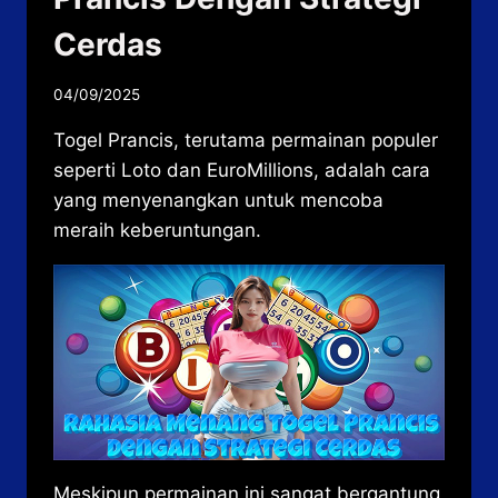
Cerdas
04/09/2025
Togel Prancis, terutama permainan populer
seperti Loto dan EuroMillions, adalah cara
yang menyenangkan untuk mencoba
meraih keberuntungan.
Meskipun permainan ini sangat bergantung