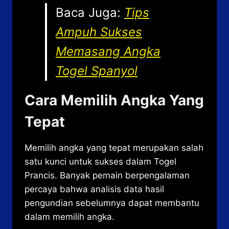
Baca Juga:
Tips
Ampuh Sukses
Memasang Angka
Togel Spanyol
Cara Memilih Angka Yang
Tepat
Memilih angka yang tepat merupakan salah
satu kunci untuk sukses dalam Togel
Prancis. Banyak pemain berpengalaman
percaya bahwa analisis data hasil
pengundian sebelumnya dapat membantu
dalam memilih angka.