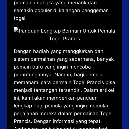
permainan angka yang menarik dan
semakin populer di kalangan penggemar
togel.
Dengan hadiah yang menggiurkan dan
sistem permainan yang sederhana, banyak
pemain baru yang ingin mencoba
peruntungannya. Namun, bagi pemula,
memahami cara bermain Togel Prancis bisa
menjadi tantangan tersendiri. Dalam artikel
ini, kami akan memberikan panduan
lengkap bagi pemula yang ingin memulai
perjalanan mereka dalam permainan Togel
Prancis. Dengan informasi yang tepat,