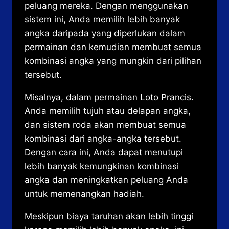
peluang mereka. Dengan menggunakan
sistem ini, Anda memilih lebih banyak
angka daripada yang diperlukan dalam
permainan dan kemudian membuat semua
kombinasi angka yang mungkin dari pilihan
tersebut.
Misalnya, dalam permainan Loto Prancis.
Anda memilih tujuh atau delapan angka,
dan sistem roda akan membuat semua
kombinasi dari angka-angka tersebut.
Dengan cara ini, Anda dapat menutupi
lebih banyak kemungkinan kombinasi
angka dan meningkatkan peluang Anda
untuk memenangkan hadiah.
Meskipun biaya taruhan akan lebih tinggi