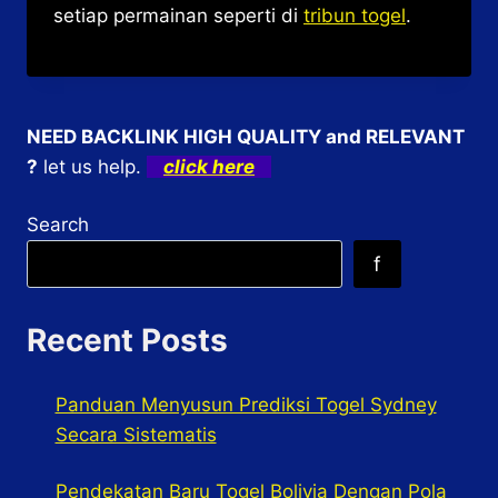
setiap permainan seperti di
tribun togel
.
NEED BACKLINK HIGH QUALITY and RELEVANT
?
let us help.
click here
Search
f
Recent Posts
Panduan Menyusun Prediksi Togel Sydney
Secara Sistematis
Pendekatan Baru Togel Bolivia Dengan Pola