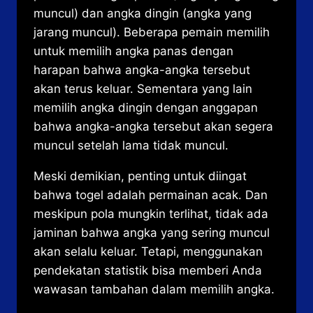
muncul) dan angka dingin (angka yang
jarang muncul). Beberapa pemain memilih
untuk memilih angka panas dengan
harapan bahwa angka-angka tersebut
akan terus keluar. Sementara yang lain
memilih angka dingin dengan anggapan
bahwa angka-angka tersebut akan segera
muncul setelah lama tidak muncul.
Meski demikian, penting untuk diingat
bahwa togel adalah permainan acak. Dan
meskipun pola mungkin terlihat, tidak ada
jaminan bahwa angka yang sering muncul
akan selalu keluar. Tetapi, menggunakan
pendekatan statistik bisa memberi Anda
wawasan tambahan dalam memilih angka.