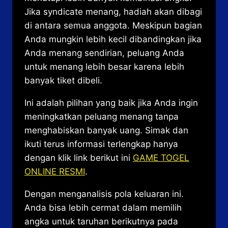
Jika syndicate menang, hadiah akan dibagi
di antara semua anggota. Meskipun bagian
Anda mungkin lebih kecil dibandingkan jika
Anda menang sendirian, peluang Anda
untuk menang lebih besar karena lebih
banyak tiket dibeli.
Ini adalah pilihan yang baik jika Anda ingin
meningkatkan peluang menang tanpa
menghabiskan banyak uang. Simak dan
ikuti terus informasi terlengkap hanya
dengan klik link berikut ini
GAME TOGEL
ONLINE RESMI
.
Dengan menganalisis pola keluaran ini.
Anda bisa lebih cermat dalam memilih
angka untuk taruhan berikutnya pada