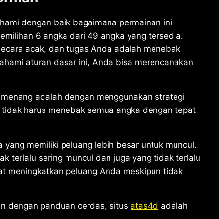
hami dengan baik bagaimana permainan ini
emilihan 6 angka dari 49 angka yang tersedia.
k secara acak, dan tugas Anda adalah menebak
hami aturan dasar ini, Anda bisa merencanakan
g menang adalah dengan menggunakan strategi
 tidak harus menebak semua angka dengan tepat
 yang memiliki peluang lebih besar untuk muncul.
 terlalu sering muncul dan juga yang tidak terlalu
pat meningkatkan peluang Anda meskipun tidak
n dengan panduan cerdas, situs
atas4d
adalah