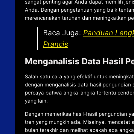
sangat penting agar Anda dapat memilih jeni
Anda. Dengan pengetahuan yang baik tentang
merencanakan taruhan dan meningkatkan p
Baca Juga:
Panduan Lengk
Prancis
Menganalisis Data Hasil 
Salah satu cara yang efektif untuk meningk
dengan menganalisis data hasil pengundia
percaya bahwa angka-angka tertentu cender
yang lain.
Dengan memeriksa hasil-hasil pengundian yan
tren yang mungkin ada. Misalnya, mencatat
bulan terakhir dan melihat apakah ada angka