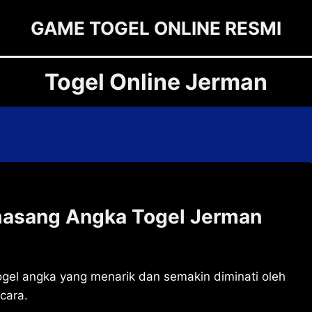
GAME TOGEL ONLINE RESMI
Togel Online Jerman
asang Angka Togel Jerman
ogel angka yang menarik dan semakin diminati oleh
cara.