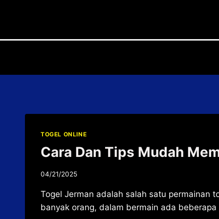
Skip
to
content
TOGEL ONLINE
Cara Dan Tips Mudah Mem
04/21/2025
Togel Jerman adalah salah satu permainan t
banyak orang, dalam bermain ada beberapa 