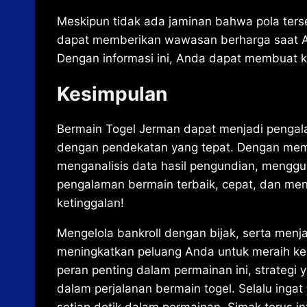
Meskipun tidak ada jaminan bahwa pola terse
dapat memberikan wawasan berharga saat An
Dengan informasi ini, Anda dapat membuat ke
Kesimpulan
Bermain Togel Jerman dapat menjadi pengal
dengan pendekatan yang tepat. Dengan mem
menganalisis data hasil pengundian, menggu
pengalaman bermain terbaik, cepat, dan me
ketinggalan!
Mengelola bankroll dengan bijak, serta menjag
meningkatkan peluang Anda untuk meraih 
peran penting dalam permainan ini, strategi
dalam perjalanan bermain togel. Selalu inga
setiap detik dalam permainan. Simak terus in