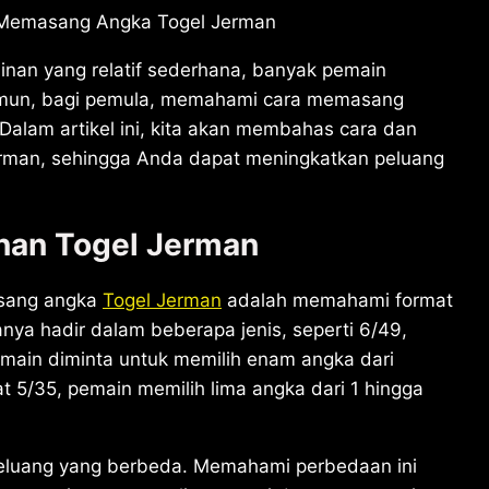
nan yang relatif sederhana, banyak pemain
amun, bagi pemula, memahami cara memasang
Dalam artikel ini, kita akan membahas cara dan
rman, sehingga Anda dapat meningkatkan peluang
an Togel Jerman
asang angka
Togel Jerman
adalah memahami format
nya hadir dalam beberapa jenis, seperti 6/49,
emain diminta untuk memilih enam angka dari
 5/35, pemain memilih lima angka dari 1 hingga
peluang yang berbeda. Memahami perbedaan ini