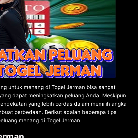
uang untuk menang di Togel Jerman bisa sangat
s yang dapat meningkatkan peluang Anda. Meskipun
pendekatan yang lebih cerdas dalam memilih angka
uat perbedaan. Berikut adalah beberapa tips
eluang menang di Togel Jerman.
Jerman