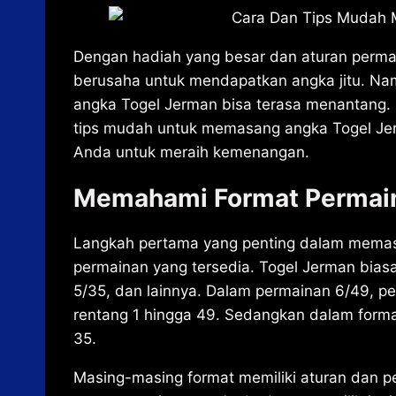
Dengan hadiah yang besar dan aturan permai
berusaha untuk mendapatkan angka jitu. N
angka Togel Jerman bisa terasa menantang. 
tips mudah untuk memasang angka Togel Je
Anda untuk meraih kemenangan.
Memahami Format Permain
Langkah pertama yang penting dalam mem
permainan yang tersedia. Togel Jerman biasa
5/35, dan lainnya. Dalam permainan 6/49, p
rentang 1 hingga 49. Sedangkan dalam format
35.
Masing-masing format memiliki aturan dan 