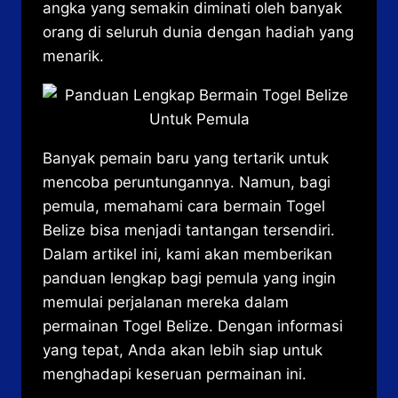
angka yang semakin diminati oleh banyak
orang di seluruh dunia dengan hadiah yang
menarik.
Banyak pemain baru yang tertarik untuk
mencoba peruntungannya. Namun, bagi
pemula, memahami cara bermain Togel
Belize bisa menjadi tantangan tersendiri.
Dalam artikel ini, kami akan memberikan
panduan lengkap bagi pemula yang ingin
memulai perjalanan mereka dalam
permainan Togel Belize. Dengan informasi
yang tepat, Anda akan lebih siap untuk
menghadapi keseruan permainan ini.