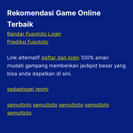
Rekomendasi Game Online
Terbaik
Bandar Fusototo Login
Prediksi Fusototo
Link alternatif
daftar dan login
100% aman
mudah gampang memberikan jackpot besar yang
bisa anda dapatkan di sini.
sedaptogel resmi
semuttoto
semuttoto
semuttoto
semuttoto
semuttoto