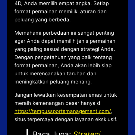
4D, Anda memilih empat angka. Setiap
format permainan memiliki aturan dan
peluang yang berbeda.
Memahami perbedaan ini sangat penting
agar Anda dapat memilih jenis permainan
yang paling sesuai dengan strategi Anda.
Dengan pengetahuan yang baik tentang
format permainan, Anda akan lebih siap
untuk merencanakan taruhan dan
meningkatkan peluang menang.
Jangan lewatkan kesempatan emas untuk
meraih kemenangan besar hanya di
https://tempussportsmanagement.com/
,
situs terpercaya dengan layanan eksklusif.
Baca Juga:
Strategi