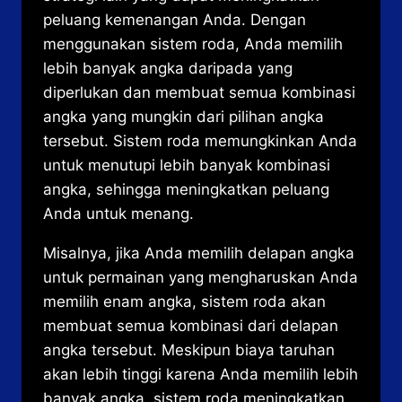
peluang kemenangan Anda. Dengan
menggunakan sistem roda, Anda memilih
lebih banyak angka daripada yang
diperlukan dan membuat semua kombinasi
angka yang mungkin dari pilihan angka
tersebut. Sistem roda memungkinkan Anda
untuk menutupi lebih banyak kombinasi
angka, sehingga meningkatkan peluang
Anda untuk menang.
Misalnya, jika Anda memilih delapan angka
untuk permainan yang mengharuskan Anda
memilih enam angka, sistem roda akan
membuat semua kombinasi dari delapan
angka tersebut. Meskipun biaya taruhan
akan lebih tinggi karena Anda memilih lebih
banyak angka, sistem roda meningkatkan