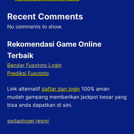
Recent Comments
No comments to show.
Rekomendasi Game Online
Terbaik
Bandar Fusototo Login
Prediksi Fusototo
Link alternatif
daftar dan login
100% aman
mudah gampang memberikan jackpot besar yang
bisa anda dapatkan di sini.
sedaptogel resmi