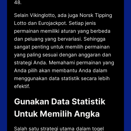
48.
Selain Vikinglotto, ada juga Norsk Tipping
Lotto dan Eurojackpot. Setiap jenis
permainan memiliki aturan yang berbeda
dan peluang yang bervariasi. Sehingga
sangat penting untuk memilih permainan
yang paling sesuai dengan anggaran dan
strategi Anda. Memahami permainan yang
Anda pilih akan membantu Anda dalam
menggunakan data statistik secara lebih
efektif.
Gunakan Data Statistik
Untuk Memilih Angka
Salah satu strategi utama dalam togel