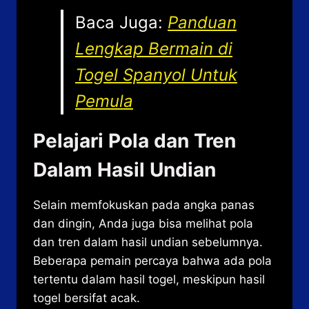
Baca Juga:
Panduan
Lengkap Bermain di
Togel Spanyol Untuk
Pemula
Pelajari Pola dan Tren
Dalam Hasil Undian
Selain memfokuskan pada angka panas
dan dingin, Anda juga bisa melihat pola
dan tren dalam hasil undian sebelumnya.
Beberapa pemain percaya bahwa ada pola
tertentu dalam hasil togel, meskipun hasil
togel bersifat acak.