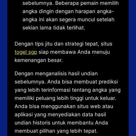
sebelumnya. Beberapa pemain memilih
angka dingin dengan harapan angka-
angka ini akan segera muncul setelah
sekian lama tidak terlihat.
Dengan tips jitu dan strategi tepat, situs
togel sgp
siap membawa Anda menuju
kemenangan besar.
Dengan menganalisis hasil undian
sebelumnya. Anda bisa membuat prediksi
yang lebih terinformasi tentang angka yang
memiliki peluang lebih tinggi untuk keluar.
Anda bisa menggunakan situs web atau
aplikasi yang menyediakan data hasil
undian historis untuk membantu Anda
membuat pilihan yang lebih tepat.