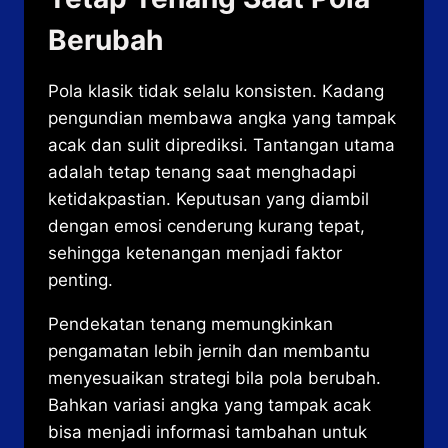
Berubah
Pola klasik tidak selalu konsisten. Kadang
pengundian membawa angka yang tampak
acak dan sulit diprediksi. Tantangan utama
adalah tetap tenang saat menghadapi
ketidakpastian. Keputusan yang diambil
dengan emosi cenderung kurang tepat,
sehingga ketenangan menjadi faktor
penting.
Pendekatan tenang memungkinkan
pengamatan lebih jernih dan membantu
menyesuaikan strategi bila pola berubah.
Bahkan variasi angka yang tampak acak
bisa menjadi informasi tambahan untuk