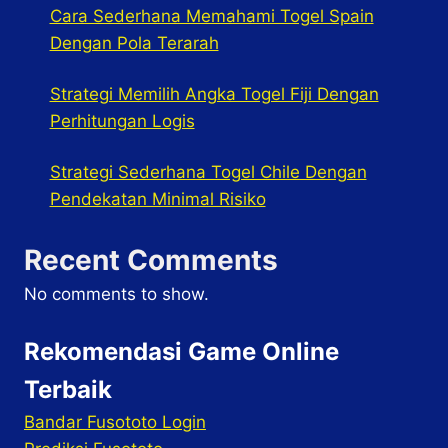
Cara Sederhana Memahami Togel Spain
Dengan Pola Terarah
Strategi Memilih Angka Togel Fiji Dengan
Perhitungan Logis
Strategi Sederhana Togel Chile Dengan
Pendekatan Minimal Risiko
Recent Comments
No comments to show.
Rekomendasi Game Online
Terbaik
Bandar Fusototo Login