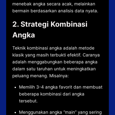
menebak angka secara acak, melainkan
bermain berdasarkan analisis data nyata.
2. Strategi Kombinasi
Angka
Teknik kombinasi angka adalah metode
klasik yang masih terbukti efektif. Caranya
adalah menggabungkan beberapa angka
dalam satu taruhan untuk meningkatkan
peluang menang. Misalnya:
Memilih 3-4 angka favorit dan membuat
beberapa kombinasi dari angka
tersebut.
Menggunakan angka “main” yang sering