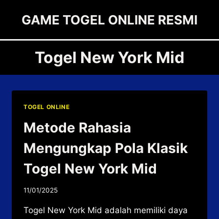
Skip
GAME TOGEL ONLINE RESMI
to
content
Togel New York Mid
TOGEL ONLINE
Metode Rahasia
Mengungkap Pola Klasik
Togel New York Mid
11/01/2025
Togel New York Mid adalah memiliki daya