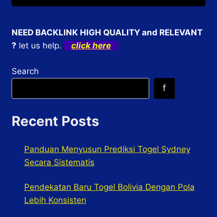
NEED BACKLINK HIGH QUALITY and RELEVANT
?
let us help.
click here
Search
f
Recent Posts
Panduan Menyusun Prediksi Togel Sydney
Secara Sistematis
Pendekatan Baru Togel Bolivia Dengan Pola
Lebih Konsisten