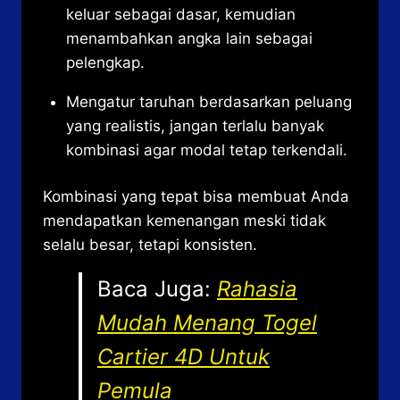
keluar sebagai dasar, kemudian
menambahkan angka lain sebagai
pelengkap.
Mengatur taruhan berdasarkan peluang
yang realistis, jangan terlalu banyak
kombinasi agar modal tetap terkendali.
Kombinasi yang tepat bisa membuat Anda
mendapatkan kemenangan meski tidak
selalu besar, tetapi konsisten.
Baca Juga:
Rahasia
Mudah Menang Togel
Cartier 4D Untuk
Pemula