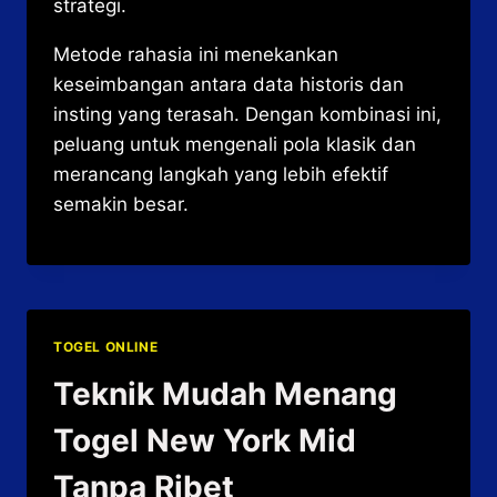
strategi.
Metode rahasia ini menekankan
keseimbangan antara data historis dan
insting yang terasah. Dengan kombinasi ini,
peluang untuk mengenali pola klasik dan
merancang langkah yang lebih efektif
semakin besar.
TOGEL ONLINE
Teknik Mudah Menang
Togel New York Mid
Tanpa Ribet