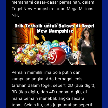
memahami dasar-dasar permainan, dalam
Togel New Hampshire, atau Mega Millions
NH.
Pemain memilih lima bola putih dari
kumpulan angka. Ada berbagai jenis
taruhan dalam togel, seperti 2D (dua digit),
3D (tiga digit), dan 4D (empat digit), di
mana pemain menebak angka secara
tepat. Selain itu, ada juga taruhan seperti