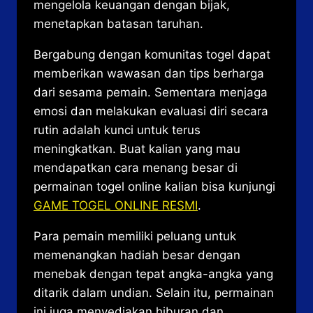
mengelola keuangan dengan bijak,
menetapkan batasan taruhan.
Bergabung dengan komunitas togel dapat
memberikan wawasan dan tips berharga
dari sesama pemain. Sementara menjaga
emosi dan melakukan evaluasi diri secara
rutin adalah kunci untuk terus
meningkatkan. Buat kalian yang mau
mendapatkan cara menang besar di
permainan togel online kalian bisa kunjungi
GAME TOGEL ONLINE RESMI
.
Para pemain memiliki peluang untuk
memenangkan hadiah besar dengan
menebak dengan tepat angka-angka yang
ditarik dalam undian. Selain itu, permainan
ini juga menyediakan hiburan dan