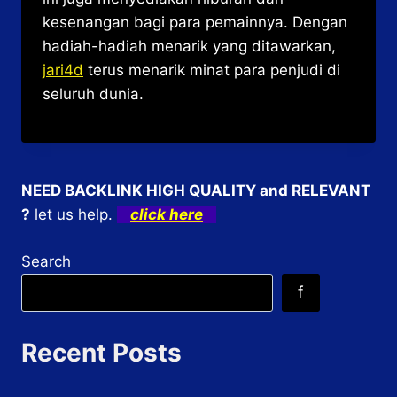
kesenangan bagi para pemainnya. Dengan
hadiah-hadiah menarik yang ditawarkan,
jari4d
terus menarik minat para penjudi di
seluruh dunia.
NEED BACKLINK HIGH QUALITY and RELEVANT
?
let us help.
click here
Search
f
Recent Posts