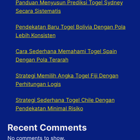
Panduan Menyusun Prediksi Togel Sydney
Secara Sistematis
Pendekatan Baru Togel Bolivia Dengan Pola
Lebih Konsisten
Cara Sederhana Memahami Togel Spain
Dengan Pola Terarah
Strategi Memilih Angka Togel Fiji Dengan
Perhitungan Logis
Strategi Sederhana Togel Chile Dengan
Pendekatan Minimal Risiko
Recent Comments
No comments to show.