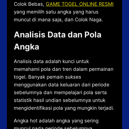
Colok Bebas,
GAME TOGEL ONLINE RESMI
yang memilih satu angka yang harus
muncul di mana saja, dan Colok Naga.
Analisis Data dan Pola
Angka
Analisis data adalah kunci untuk
memahami pola dan tren dalam permainan
togel. Banyak pemain sukses
menggunakan data keluaran dari periode
sebelumnya dan mempelajari pola serta
statistik hasil undian sebelumnya untuk
mengidentifikasi pola yang mungkin terjadi.
Angka hot adalah angka yang sering
muncul pada periode sebelumnya,