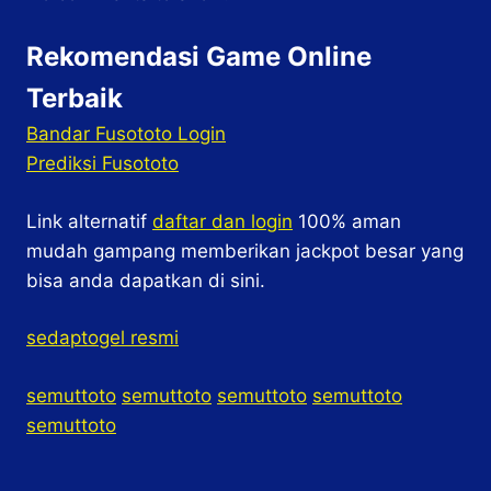
Rekomendasi Game Online
Terbaik
Bandar Fusototo Login
Prediksi Fusototo
Link alternatif
daftar dan login
100% aman
mudah gampang memberikan jackpot besar yang
bisa anda dapatkan di sini.
sedaptogel resmi
semuttoto
semuttoto
semuttoto
semuttoto
semuttoto