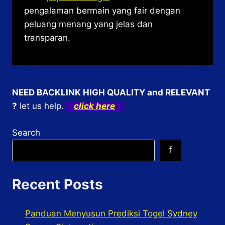
pengalaman bermain yang fair dengan
peluang menang yang jelas dan
transparan.
NEED BACKLINK HIGH QUALITY and RELEVANT
?
let us help.
click here
Search
f
Recent Posts
Panduan Menyusun Prediksi Togel Sydney