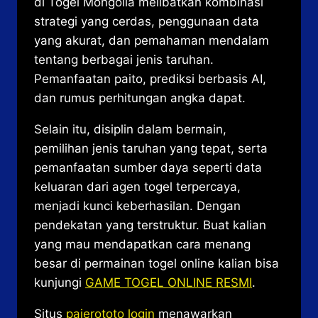
di Togel Mongolia melibatkan kombinasi
strategi yang cerdas, penggunaan data
yang akurat, dan pemahaman mendalam
tentang berbagai jenis taruhan.
Pemanfaatan paito, prediksi berbasis AI,
dan rumus perhitungan angka dapat.
Selain itu, disiplin dalam bermain,
pemilihan jenis taruhan yang tepat, serta
pemanfaatan sumber daya seperti data
keluaran dari agen togel terpercaya,
menjadi kunci keberhasilan. Dengan
pendekatan yang terstruktur. Buat kalian
yang mau mendapatkan cara menang
besar di permainan togel online kalian bisa
kunjungi
GAME TOGEL ONLINE RESMI
.
Situs
pajerototo login
menawarkan