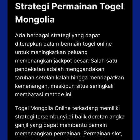
Strategi Permainan Togel
Mongolia
Ada berbagai strategi yang dapat
diterapkan dalam bermain togel online
untuk meningkatkan peluang
memenangkan jackpot besar. Salah satu
pendekatan adalah menggandakan
taruhan setelah kalah hingga mendapatkan
kemenangan, meskipun situs seringkali
membatasi metode ini.
Togel Mongolia Online terkadang memiliki
strategi tersembunyi di balik deretan angka
ganjil yang dapat membantu pemain
memenangkan permainan. Permainan slot,