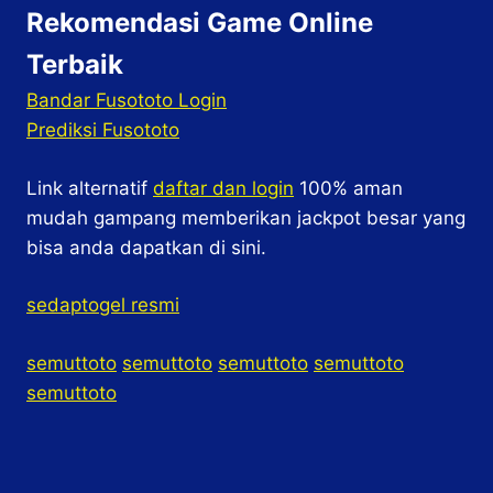
Rekomendasi Game Online
Terbaik
Bandar Fusototo Login
Prediksi Fusototo
Link alternatif
daftar dan login
100% aman
mudah gampang memberikan jackpot besar yang
bisa anda dapatkan di sini.
sedaptogel resmi
semuttoto
semuttoto
semuttoto
semuttoto
semuttoto