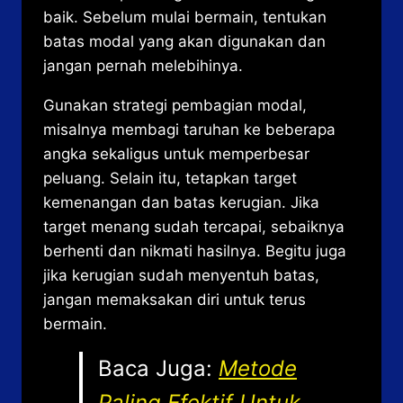
baik. Sebelum mulai bermain, tentukan
batas modal yang akan digunakan dan
jangan pernah melebihinya.
Gunakan strategi pembagian modal,
misalnya membagi taruhan ke beberapa
angka sekaligus untuk memperbesar
peluang. Selain itu, tetapkan target
kemenangan dan batas kerugian. Jika
target menang sudah tercapai, sebaiknya
berhenti dan nikmati hasilnya. Begitu juga
jika kerugian sudah menyentuh batas,
jangan memaksakan diri untuk terus
bermain.
Baca Juga:
Metode
Paling Efektif Untuk