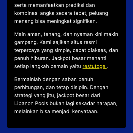
serta memanfaatkan prediksi dan
kombinasi angka secara tepat, peluang
menang bisa meningkat signifikan.
Main aman, tenang, dan nyaman kini makin
gampang. Kami sajikan situs resmi
terpercaya yang simple, cepat diakses, dan
penuh hiburan. Jackpot besar menanti
setiap langkah pemain yaitu
restutogel
.
Bermainlah dengan sabar, penuh
perhitungan, dan tetap disiplin. Dengan
strategi yang jitu, jackpot besar dari
Libanon Pools bukan lagi sekadar harapan,
melainkan bisa menjadi kenyataan.