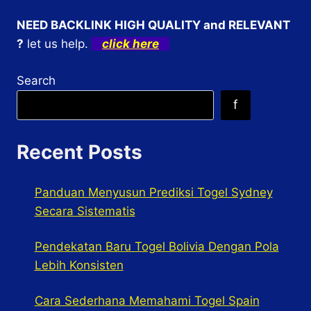
NEED BACKLINK HIGH QUALITY and RELEVANT
?
let us help.
click here
Search
f
Recent Posts
Panduan Menyusun Prediksi Togel Sydney
Secara Sistematis
Pendekatan Baru Togel Bolivia Dengan Pola
Lebih Konsisten
Cara Sederhana Memahami Togel Spain