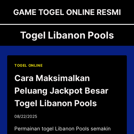
Skip
GAME TOGEL ONLINE RESMI
to
content
Togel Libanon Pools
TOGEL ONLINE
Cara Maksimalkan
Peluang Jackpot Besar
Togel Libanon Pools
08/22/2025
Permainan togel Libanon Pools semakin