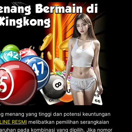
ng menang yang tinggi dan potensi keuntungan
INE RESMI
melibatkan pemilihan serangkaian
uhan pada kombinasi yang dipilih. Jika nomor