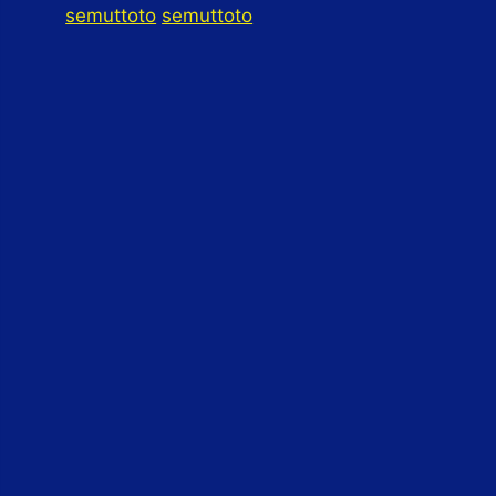
semuttoto
semuttoto