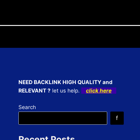
NEED BACKLINK HIGH QUALITY and
RELEVANT ?
let us help.
click here
Search
f
Recent Posts