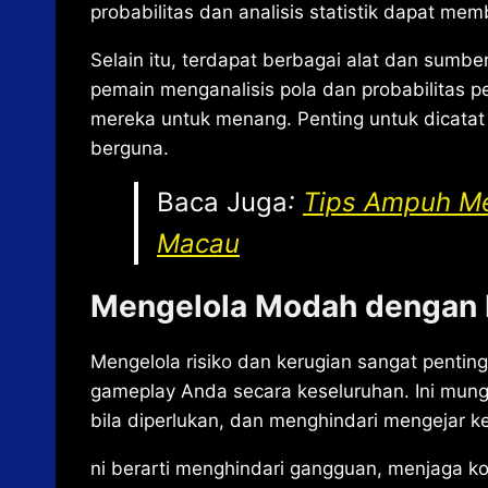
probabilitas dan analisis statistik dapat 
Selain itu, terdapat berbagai alat dan sumb
pemain menganalisis pola dan probabilitas 
mereka untuk menang. Penting untuk dicatat
berguna.
Baca Juga
:
Tips Ampuh Me
Macau
Mengelola Modah dengan 
Mengelola risiko dan kerugian sangat pentin
gameplay Anda secara keseluruhan. Ini mungk
bila diperlukan, dan menghindari mengejar ke
ni berarti menghindari gangguan, menjaga ko