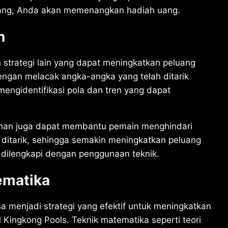
ang, Anda akan memenangkan hadiah uang.
n
 strategi lain yang dapat meningkatkan peluang
ngan melacak angka-angka yang telah ditarik
ngidentifikasi pola dan tren yang dapat
mainan juga dapat membantu pemain menghindari
ditarik, sehingga semakin meningkatkan peluang
 dilengkapi dengan penggunaan teknik.
ematika
 menjadi strategi yang efektif untuk meningkatkan
ingkong Pools. Teknik matematika seperti teori