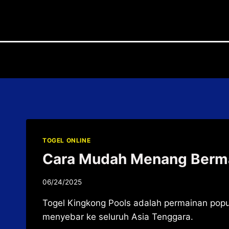
Skip
to
content
TOGEL ONLINE
Cara Mudah Menang Berma
06/24/2025
Togel Kingkong Pools adalah permainan popule
menyebar ke seluruh Asia Tenggara.