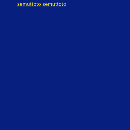
semuttoto
semuttoto