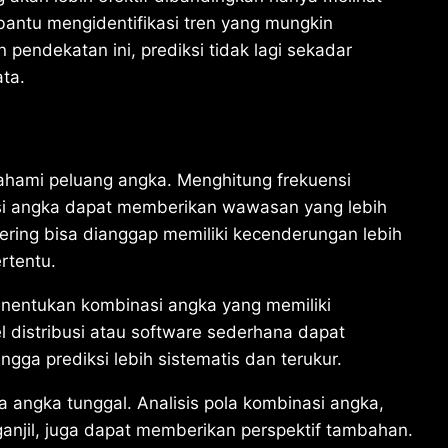
bantu mengidentifikasi tren yang mungkin
pendekatan ini, prediksi tidak lagi sekadar
ata.
ahami peluang angka. Menghitung frekuensi
usi angka dapat memberikan wawasan yang lebih
sering bisa dianggap memiliki kecenderungan lebih
rtentu.
menentukan kombinasi angka yang memiliki
 distribusi atau software sederhana dapat
gga prediksi lebih sistematis dan terukur.
a angka tunggal. Analisis pola kombinasi angka,
ganjil, juga dapat memberikan perspektif tambahan.