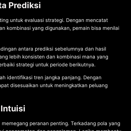
a Prediksi
ting untuk evaluasi strategi. Dengan mencatat
dan kombinasi yang digunakan, pemain bisa menilai
dingan antara prediksi sebelumnya dan hasil
 yang lebih konsisten dan kombinasi mana yang
rbaiki strategi untuk periode berikutnya.
h identifikasi tren jangka panjang. Dengan
pat disesuaikan untuk meningkatkan peluang
ntuisi
 juga memegang peranan penting. Terkadang pola yang