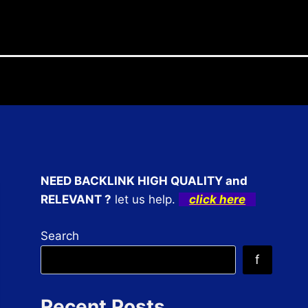
NEED BACKLINK HIGH QUALITY and
RELEVANT ?
let us help.
click here
Search
f
Recent Posts