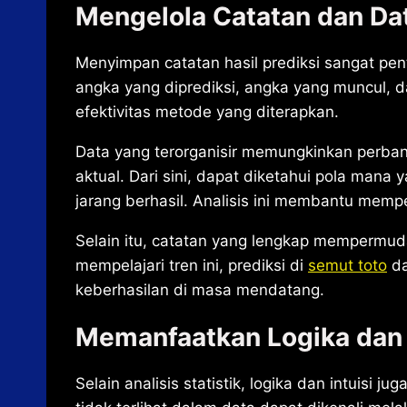
Mengelola Catatan dan Dat
Menyimpan catatan hasil prediksi sangat pen
angka yang diprediksi, angka yang muncul, 
efektivitas metode yang diterapkan.
Data yang terorganisir memungkinkan perban
aktual. Dari sini, dapat diketahui pola mana
jarang berhasil. Analisis ini membantu mempe
Selain itu, catatan yang lengkap mempermuda
mempelajari tren ini, prediksi di
semut toto
da
keberhasilan di masa mendatang.
Memanfaatkan Logika dan I
Selain analisis statistik, logika dan intuisi