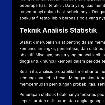
beberapa hasil terakhir. Data yang luas mem
tersembunyi dalam hasil sebelumnya. Dengan 
spekulatif, tetapi lebih berbasis pola yang ny
Teknik Analisis Statistik
Statistik merupakan alat penting dalam mem
kemunculan angka, persentase, dan distrib
objektif. Misalnya, angka yang muncul lebih 
tinggi untuk muncul kembali dalam periode te
Selain itu, analisis probabilitas membantu 
kemungkinan lebih besar. Menggunakan tabel
mempermudah perhitungan probabilitas, sehin
Penerapan statistik tidak hanya terbatas pad
seperti urutan naik-turun atau angka genap-