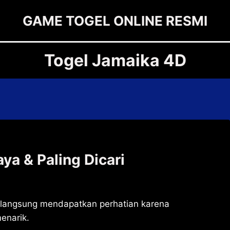
GAME TOGEL ONLINE RESMI
Togel Jamaika 4D
ya & Paling Dicari
 langsung mendapatkan perhatian karena
enarik.