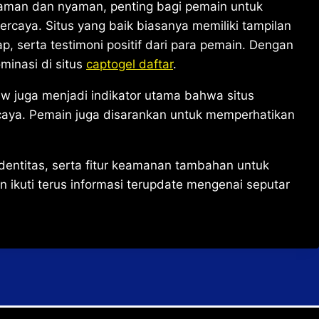
aman dan nyaman, penting bagi pemain untuk
ercaya. Situs yang baik biasanya memiliki tampilan
, serta testimoni positif dari para pemain. Dengan
inasi di situs
captogel daftar
.
w juga menjadi indikator utama bahwa situs
caya. Pemain juga disarankan untuk memperhatikan
 identitas, serta fitur keamanan tambahan untuk
n ikuti terus informasi terupdate mengenai seputar