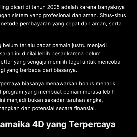
ling dicari di tahun 2025 adalah karena banyaknya
gan sistem yang profesional dan aman. Situs-situs
i, metode pembayaran yang cepat dan aman, serta
g belum terlalu padat pemain justru menjadi
aran ini dinilai lebih besar karena belum
bettor yang sengaja memilih togel untuk mencoba
gi yang berbeda dari biasanya.
erpercaya biasanya menawarkan bonus menarik.
ral program yang membuat pemain merasa lebih
 ini menjadi bukan sekadar taruhan angka,
ngkan dan potensial secara finansial.
Jamaika 4D yang Terpercaya