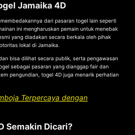
ogel Jamaika 4D
g membedakannya dari pasaran togel lain seperti
mainan ini mengharuskan pemain untuk menebak
resmi yang diadakan secara berkala oleh pihak
toritas lokal di Jamaika.
dan bisa dilihat secara publik, serta pengawasan
ogel sebagai pasaran yang dianggap fair dan
stem pengundian, togel 4D juga menarik perhatian
amboja Terpercaya dengan
 Semakin Dicari?