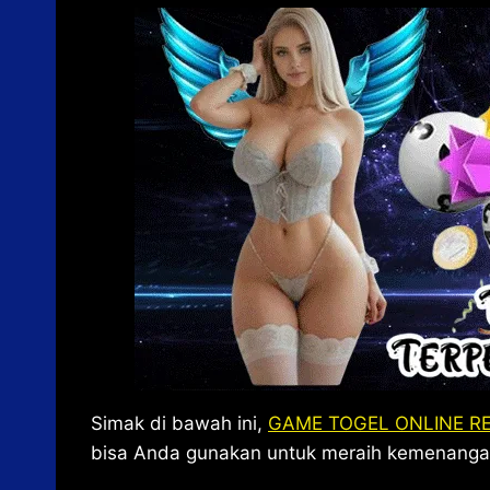
Simak di bawah ini,
GAME TOGEL ONLINE R
bisa Anda gunakan untuk meraih kemenanga