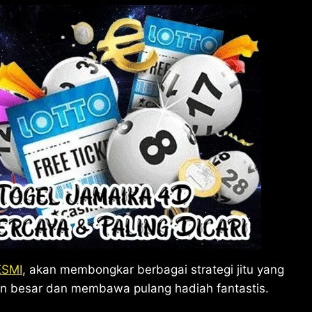
ESMI
, akan membongkar berbagai strategi jitu yang
n besar dan membawa pulang hadiah fantastis.