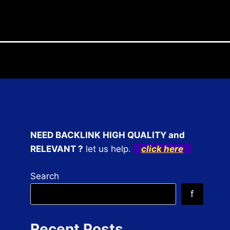
NEED BACKLINK HIGH QUALITY and
RELEVANT ?
let us help.
click here
Search
f
Recent Posts