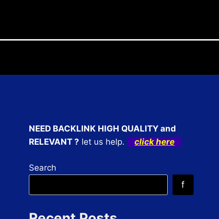
NEED BACKLINK HIGH QUALITY and
RELEVANT ?
let us help.
click here
Search
f
Recent Posts