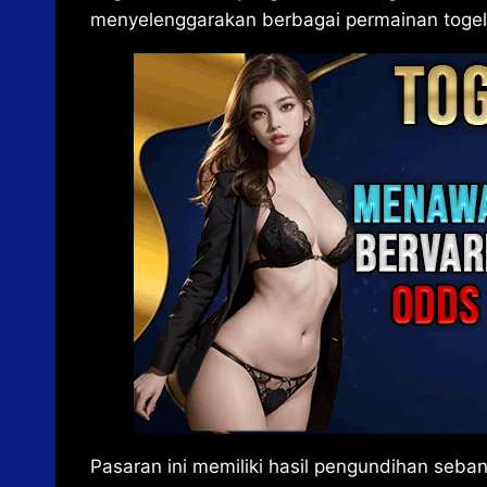
menyelenggarakan berbagai permainan togel 
Pasaran ini memiliki hasil pengundihan seban