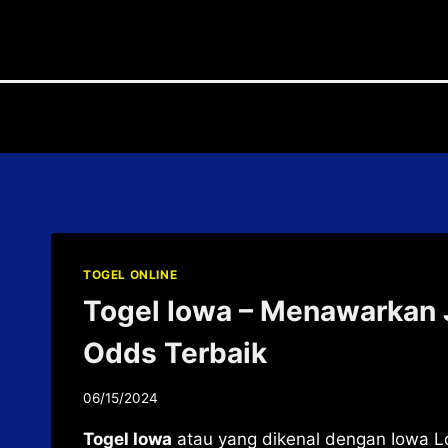
Skip
to
content
TOGEL ONLINE
Togel Iowa – Menawarkan 
Odds Terbaik
06/15/2024
Togel Iowa
atau yang dikenal dengan Iowa Lo