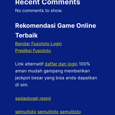
Recent Comments
No comments to show.
Rekomendasi Game Online
Terbaik
Bandar Fusototo Login
Prediksi Fusototo
Link alternatif
daftar dan login
100%
aman mudah gampang memberikan
jackpot besar yang bisa anda dapatkan
di sini.
sedaptogel resmi
semuttoto
semuttoto
semuttoto