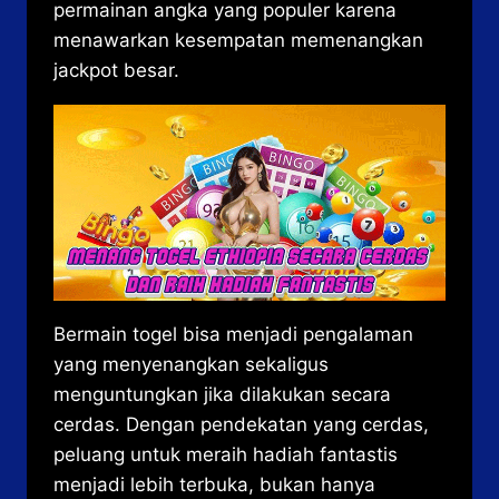
permainan angka yang populer karena
menawarkan kesempatan memenangkan
jackpot besar.
Bermain togel bisa menjadi pengalaman
yang menyenangkan sekaligus
menguntungkan jika dilakukan secara
cerdas. Dengan pendekatan yang cerdas,
peluang untuk meraih hadiah fantastis
menjadi lebih terbuka, bukan hanya