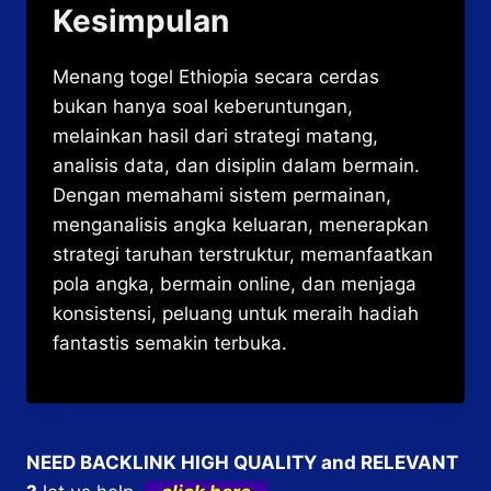
Kesimpulan
Menang togel Ethiopia secara cerdas
bukan hanya soal keberuntungan,
melainkan hasil dari strategi matang,
analisis data, dan disiplin dalam bermain.
Dengan memahami sistem permainan,
menganalisis angka keluaran, menerapkan
strategi taruhan terstruktur, memanfaatkan
pola angka, bermain online, dan menjaga
konsistensi, peluang untuk meraih hadiah
fantastis semakin terbuka.
NEED BACKLINK HIGH QUALITY and RELEVANT