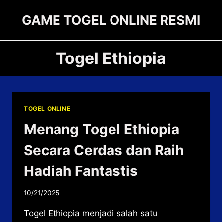
Skip
GAME TOGEL ONLINE RESMI
to
content
Togel Ethiopia
TOGEL ONLINE
Menang Togel Ethiopia
Secara Cerdas dan Raih
Hadiah Fantastis
10/21/2025
Togel Ethiopia menjadi salah satu