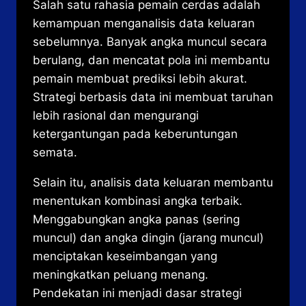
Salah satu rahasia pemain cerdas adalah
kemampuan menganalisis data keluaran
sebelumnya. Banyak angka muncul secara
berulang, dan mencatat pola ini membantu
pemain membuat prediksi lebih akurat.
Strategi berbasis data ini membuat taruhan
lebih rasional dan mengurangi
ketergantungan pada keberuntungan
semata.
Selain itu, analisis data keluaran membantu
menentukan kombinasi angka terbaik.
Menggabungkan angka panas (sering
muncul) dan angka dingin (jarang muncul)
menciptakan keseimbangan yang
meningkatkan peluang menang.
Pendekatan ini menjadi dasar strategi