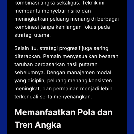
kombinasi angka sekaligus. Teknik ini
membantu menyebar risiko dan
meningkatkan peluang menang di berbagai
kombinasi tanpa kehilangan fokus pada
strategi utama.
Selain itu, strategi progresif juga sering
diterapkan. Pemain menyesuaikan besaran
taruhan berdasarkan hasil putaran
sebelumnya. Dengan manajemen modal
yang disiplin, peluang menang konsisten
meningkat, dan permainan menjadi lebih
terkendali serta menyenangkan.
Memanfaatkan Pola dan
Tren Angka