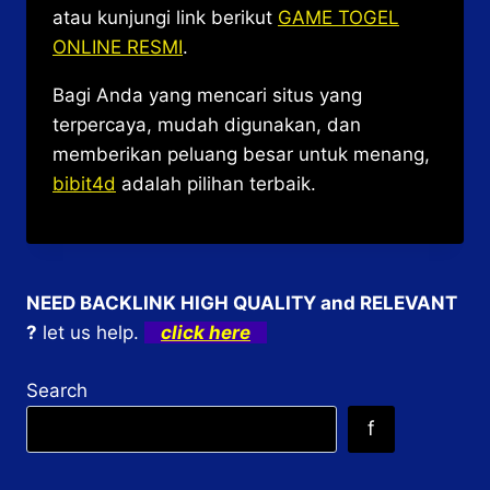
atau kunjungi link berikut
GAME TOGEL
ONLINE RESMI
.
Bagi Anda yang mencari situs yang
terpercaya, mudah digunakan, dan
memberikan peluang besar untuk menang,
bibit4d
adalah pilihan terbaik.
NEED BACKLINK HIGH QUALITY and RELEVANT
?
let us help.
click here
Search
f