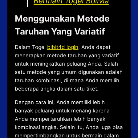
Bermain Togel Bolivia
Menggunakan Metode
Taruhan Yang Variatif
Dalam Togel
bibit4d login
, Anda dapat
menerapkan metode taruhan yang variatif
untuk meningkatkan peluang Anda. Salah
satu metode yang umum digunakan adalah
taruhan kombinasi, di mana Anda memilih
beberapa angka dalam satu tiket.
Dengan cara ini, Anda memiliki lebih
banyak peluang untuk menang karena
Anda mempertaruhkan lebih banyak
kombinasi angka. Selain itu, Anda juga bisa
mempertimbangkan untuk bermain dalam