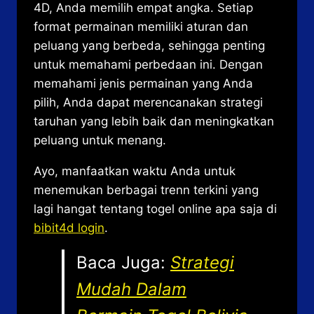
4D, Anda memilih empat angka. Setiap
format permainan memiliki aturan dan
peluang yang berbeda, sehingga penting
untuk memahami perbedaan ini. Dengan
memahami jenis permainan yang Anda
pilih, Anda dapat merencanakan strategi
taruhan yang lebih baik dan meningkatkan
peluang untuk menang.
Ayo, manfaatkan waktu Anda untuk
menemukan berbagai trenn terkini yang
lagi hangat tentang togel online apa saja di
bibit4d login
.
Baca Juga:
Strategi
Mudah Dalam