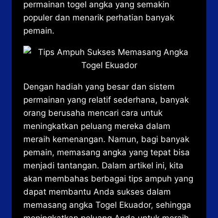
permainan togel angka yang semakin
populer dan menarik perhatian banyak
pemain.
Dengan hadiah yang besar dan sistem
permainan yang relatif sederhana, banyak
orang berusaha mencari cara untuk
meningkatkan peluang mereka dalam
meraih kemenangan. Namun, bagi banyak
pemain, memasang angka yang tepat bisa
menjadi tantangan. Dalam artikel ini, kita
akan membahas berbagai tips ampuh yang
dapat membantu Anda sukses dalam
memasang angka Togel Ekuador, sehingga