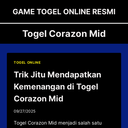
Skip
GAME TOGEL ONLINE RESMI
to
content
Togel Corazon Mid
TOGEL ONLINE
Trik Jitu Mendapatkan
Kemenangan di Togel
Corazon Mid
09/27/2025
Togel Corazon Mid menjadi salah satu