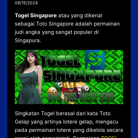
06/15/2024
Togel Singapore
atau yang dikenal
sebagai Toto Singapore adalah permainan
judi angka yang sangat populer di
Singapura.
Singkatan Togel berasal dari kata Toto
Gelap yang artinya lotere gelap, mengacu
pada permainan lotere yang dikelola secara