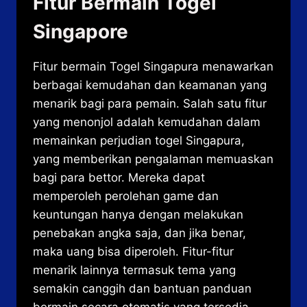
Fitur Bermain Togel
Singapore
Fitur bermain Togel Singapura menawarkan
berbagai kemudahan dan keamanan yang
menarik bagi para pemain. Salah satu fitur
yang menonjol adalah kemudahan dalam
memainkan perjudian togel Singapura,
yang memberikan pengalaman memuaskan
bagi para bettor. Mereka dapat
memperoleh perolehan game dan
keuntungan hanya dengan melakukan
penebakan angka saja, dan jika benar,
maka uang bisa diperoleh. Fitur-fitur
menarik lainnya termasuk tema yang
semakin canggih dan bantuan panduan
bermain secara otomatis yang tersedia