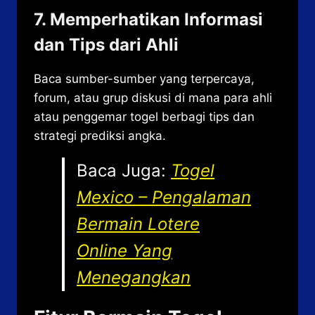
7. Memperhatikan Informasi
dan Tips dari Ahli
Baca sumber-sumber yang terpercaya,
forum, atau grup diskusi di mana para ahli
atau penggemar togel berbagi tips dan
strategi prediksi angka.
Baca Juga:
Togel
Mexico – Pengalaman
Bermain Lotere
Online Yang
Menegangkan