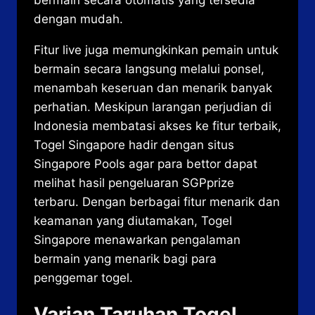
dengan mudah.
Fitur live juga memungkinkan pemain untuk
bermain secara langsung melalui ponsel,
menambah keseruan dan menarik banyak
perhatian. Meskipun larangan perjudian di
Indonesia membatasi akses ke fitur terbaik,
Togel Singapore hadir dengan situs
Singapore Pools agar para bettor dapat
melihat hasil pengeluaran SGPprize
terbaru. Dengan berbagai fitur menarik dan
keamanan yang diutamakan, Togel
Singapore menawarkan pengalaman
bermain yang menarik bagi para
penggemar togel.
Varian Taruhan Togel