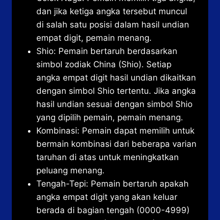
dan jika ketiga angka tersebut muncul
di salah satu posisi dalam hasil undian
empat digit, pemain menang.
Shio: Pemain bertaruh berdasarkan
simbol zodiak China (Shio). Setiap
angka empat digit hasil undian dikaitkan
dengan simbol Shio tertentu. Jika angka
hasil undian sesuai dengan simbol Shio
yang dipilih pemain, pemain menang.
Kombinasi: Pemain dapat memilih untuk
bermain kombinasi dari beberapa varian
taruhan di atas untuk meningkatkan
peluang menang.
Tengah-Tepi: Pemain bertaruh apakah
angka empat digit yang akan keluar
berada di bagian tengah (0000-4999)