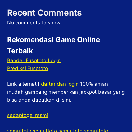
Recent Comments
No comments to show.
Rekomendasi Game Online
Terbaik
Bandar Fusototo Login
Prediksi Fusototo
Link alternatif
daftar dan login
100% aman
mudah gampang memberikan jackpot besar yang
bisa anda dapatkan di sini.
sedaptogel resmi
semuttoto
semuttoto
semuttoto
semuttoto