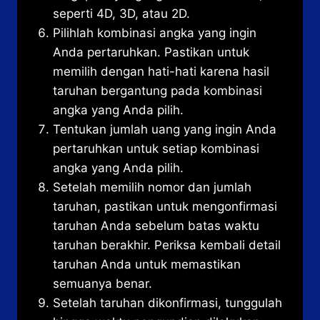
seperti 4D, 3D, atau 2D.
Pilihlah kombinasi angka yang ingin
Anda pertaruhkan. Pastikan untuk
memilih dengan hati-hati karena hasil
taruhan bergantung pada kombinasi
angka yang Anda pilih.
Tentukan jumlah uang yang ingin Anda
pertaruhkan untuk setiap kombinasi
angka yang Anda pilih.
Setelah memilih nomor dan jumlah
taruhan, pastikan untuk mengonfirmasi
taruhan Anda sebelum batas waktu
taruhan berakhir. Periksa kembali detail
taruhan Anda untuk memastikan
semuanya benar.
Setelah taruhan dikonfirmasi, tunggulah