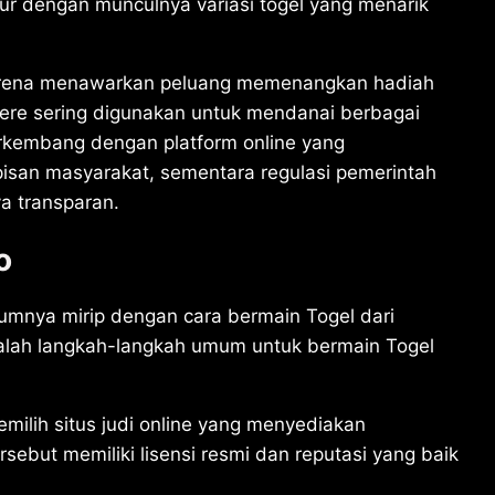
tur dengan munculnya variasi togel yang menarik
 karena menawarkan peluang memenangkan hadiah
otere sering digunakan untuk mendanai berbagai
o berkembang dengan platform online yang
isan masyarakat, sementara regulasi pemerintah
a transparan.
o
umnya mirip dengan cara bermain Togel dari
 adalah langkah-langkah umum untuk bermain Togel
emilih situs judi online yang menyediakan
rsebut memiliki lisensi resmi dan reputasi yang baik