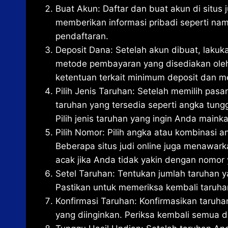
Buat Akun: Daftar dan buat akun di situs 
memberikan informasi pribadi seperti nam
pendaftaran.
Deposit Dana: Setelah akun dibuat, laku
metode pembayaran yang disediakan oleh 
ketentuan terkait minimum deposit dan m
Pilih Jenis Taruhan: Setelah memilih pasa
taruhan yang tersedia seperti angka tungg
Pilih jenis taruhan yang ingin Anda mainka
Pilih Nomor: Pilih angka atau kombinasi a
Beberapa situs judi online juga menawark
acak jika Anda tidak yakin dengan nomor y
Setel Taruhan: Tentukan jumlah taruhan y
Pastikan untuk memeriksa kembali taruh
Konfirmasi Taruhan: Konfirmasikan taruh
yang diinginkan. Periksa kembali semua d