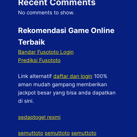
Recent Comments
No comments to show.
Rekomendasi Game Online
Terbaik
Bandar Fusototo Login
Prediksi Fusototo
Link alternatif
daftar dan login
100%
aman mudah gampang memberikan
jackpot besar yang bisa anda dapatkan
di sini.
sedaptogel resmi
semuttoto
semuttoto
semuttoto