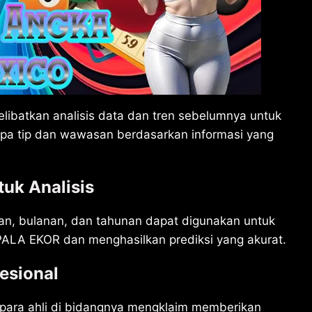
libatkan analisis data dan tren sebelumnya untuk
apa tip dan wawasan berdasarkan informasi yang
tuk Analisis
uan, bulanan, dan tahunan dapat digunakan untuk
PALA EKOR dan menghasilkan prediksi yang akurat.
esional
eh para ahli di bidangnya mengklaim memberikan