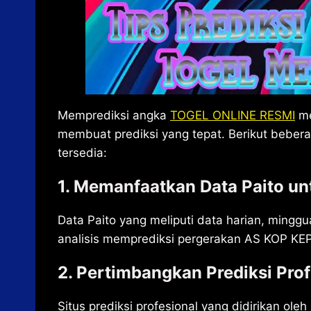
Memprediksi angka
TOGEL ONLINE RESMI
me
membuat prediksi yang tepat. Berikut beber
tersedia:
1. Memanfaatkan Data Paito un
Data Paito yang meliputi data harian, mingg
analisis memprediksi pergerakan AS KOP KE
2. Pertimbangkan Prediksi Prof
Situs prediksi profesional yang didirikan ol