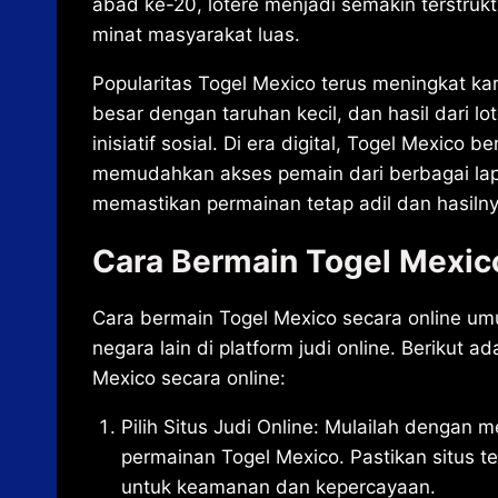
abad ke-20, lotere menjadi semakin terstruk
minat masyarakat luas.
Popularitas Togel Mexico terus meningkat
besar dengan taruhan kecil, dan hasil dari l
inisiatif sosial. Di era digital, Togel Mexic
memudahkan akses pemain dari berbagai lap
memastikan permainan tetap adil dan hasilny
Cara Bermain Togel Mexic
Cara bermain Togel Mexico secara online um
negara lain di platform judi online. Berikut
Mexico secara online:
Pilih Situs Judi Online: Mulailah dengan m
permainan Togel Mexico. Pastikan situs te
untuk keamanan dan kepercayaan.