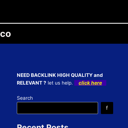
ico
NEED BACKLINK HIGH QUALITY and
RELEVANT ?
let us help.
click here
Search
f
Recent Posts