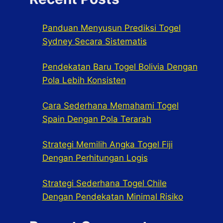
Panduan Menyusun Prediksi Togel
Sydney Secara Sistematis
Pendekatan Baru Togel Bolivia Dengan
Pola Lebih Konsisten
Cara Sederhana Memahami Togel
Spain Dengan Pola Terarah
Strategi Memilih Angka Togel Fiji
Dengan Perhitungan Logis
Strategi Sederhana Togel Chile
Dengan Pendekatan Minimal Risiko