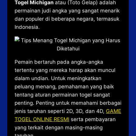
Togel Michigan
atau (Toto Gelap) adalah
permainan judi angka yang sangat menarik
dan populer di beberapa negara, termasuk
Indonesia.
Pemain bertaruh pada angka-angka
tertentu yang mereka harap akan muncul
dalam undian. Untuk meningkatkan
peluang menang, pemahaman yang baik
tentang aturan permainan togel sangat
penting. Penting untuk memahami berbagai
jenis taruhan seperti 2D, 3D, dan 4D,
GAME
TOGEL ONLINE RESMI
serta pembayaran
yang terkait dengan masing-masing
taruhan.