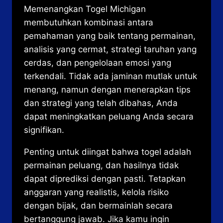
Memenangkan Togel Michigan
membutuhkan kombinasi antara
pemahaman yang baik tentang permainan,
analisis yang cermat, strategi taruhan yang
cerdas, dan pengelolaan emosi yang
terkendali. Tidak ada jaminan mutlak untuk
menang, namun dengan menerapkan tips
dan strategi yang telah dibahas, Anda
dapat meningkatkan peluang Anda secara
signifikan.
Penting untuk diingat bahwa togel adalah
permainan peluang, dan hasilnya tidak
dapat diprediksi dengan pasti. Tetapkan
anggaran yang realistis, kelola risiko
dengan bijak, dan bermainlah secara
bertanggung jawab. Jika kamu ingin