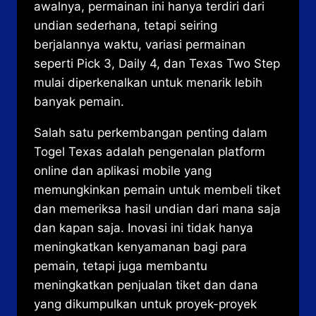
awalnya, permainan ini hanya terdiri dari
undian sederhana, tetapi seiring
berjalannya waktu, variasi permainan
seperti Pick 3, Daily 4, dan Texas Two Step
mulai diperkenalkan untuk menarik lebih
banyak pemain.
Salah satu perkembangan penting dalam
Togel Texas adalah pengenalan platform
online dan aplikasi mobile yang
memungkinkan pemain untuk membeli tiket
dan memeriksa hasil undian dari mana saja
dan kapan saja. Inovasi ini tidak hanya
meningkatkan kenyamanan bagi para
pemain, tetapi juga membantu
meningkatkan penjualan tiket dan dana
yang dikumpulkan untuk proyek-proyek