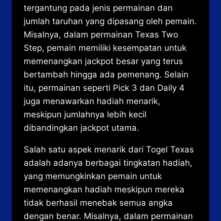
tergantung pada jenis permainan dan
jumlah taruhan yang dipasang oleh pemain.
Misalnya, dalam permainan Texas Two
Step, pemain memiliki kesempatan untuk
memenangkan jackpot besar yang terus
bertambah hingga ada pemenang. Selain
itu, permainan seperti Pick 3 dan Daily 4
juga menawarkan hadiah menarik,
meskipun jumlahnya lebih kecil
dibandingkan jackpot utama.
Salah satu aspek menarik dari Togel Texas
adalah adanya berbagai tingkatan hadiah,
yang memungkinkan pemain untuk
memenangkan hadiah meskipun mereka
tidak berhasil menebak semua angka
dengan benar. Misalnya, dalam permainan