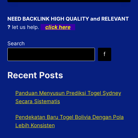
NEED BACKLINK HIGH QUALITY and RELEVANT
?
let us help.
click here
Search
f
Recent Posts
Panduan Menyusun Prediksi Togel Sydney
Secara Sistematis
Pendekatan Baru Togel Bolivia Dengan Pola
Lebih Konsisten