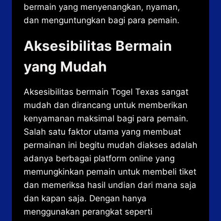
bermain yang menyenangkan, nyaman,
dan menguntungkan bagi para pemain.
Aksesibilitas Bermain
yang Mudah
Aksesibilitas bermain Togel Texas sangat
mudah dan dirancang untuk memberikan
kenyamanan maksimal bagi para pemain.
Salah satu faktor utama yang membuat
permainan ini begitu mudah diakses adalah
adanya berbagai platform online yang
memungkinkan pemain untuk membeli tiket
dan memeriksa hasil undian dari mana saja
dan kapan saja. Dengan hanya
menggunakan perangkat seperti