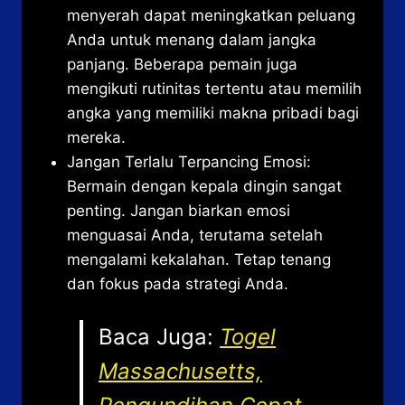
menyerah dapat meningkatkan peluang
Anda untuk menang dalam jangka
panjang. Beberapa pemain juga
mengikuti rutinitas tertentu atau memilih
angka yang memiliki makna pribadi bagi
mereka.
Jangan Terlalu Terpancing Emosi:
Bermain dengan kepala dingin sangat
penting. Jangan biarkan emosi
menguasai Anda, terutama setelah
mengalami kekalahan. Tetap tenang
dan fokus pada strategi Anda.
Baca Juga:
Togel
Massachusetts,