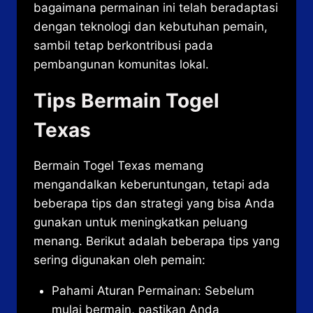
bagaimana permainan ini telah beradaptasi
dengan teknologi dan kebutuhan pemain,
sambil tetap berkontribusi pada
pembangunan komunitas lokal.
Tips Bermain Togel
Texas
Bermain Togel Texas memang
mengandalkan keberuntungan, tetapi ada
beberapa tips dan strategi yang bisa Anda
gunakan untuk meningkatkan peluang
menang. Berikut adalah beberapa tips yang
sering digunakan oleh pemain:
Pahami Aturan Permainan: Sebelum
mulai bermain, pastikan Anda