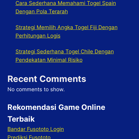
Cara Sederhana Memahami Togel Spain
Dengan Pola Terarah
Strategi Memilih Angka Togel Fiji Dengan
Perhitungan Logis
Strategi Sederhana Togel Chile Dengan
Pendekatan Minimal Risiko
Recent Comments
No comments to show.
Rekomendasi Game Online
Terbaik
Bandar Fusototo Login
Prediksi Fusototo