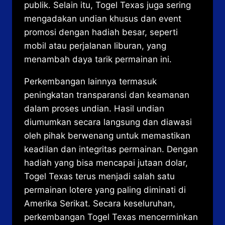
publik. Selain itu, Togel Texas juga sering
mengadakan undian khusus dan event
promosi dengan hadiah besar, seperti
mobil atau perjalanan liburan, yang
menambah daya tarik permainan ini.
Perkembangan lainnya termasuk
peningkatan transparansi dan keamanan
dalam proses undian. Hasil undian
diumumkan secara langsung dan diawasi
oleh pihak berwenang untuk memastikan
keadilan dan integritas permainan. Dengan
hadiah yang bisa mencapai jutaan dolar,
Togel Texas terus menjadi salah satu
permainan lotere yang paling diminati di
Amerika Serikat. Secara keseluruhan,
perkembangan Togel Texas mencerminkan