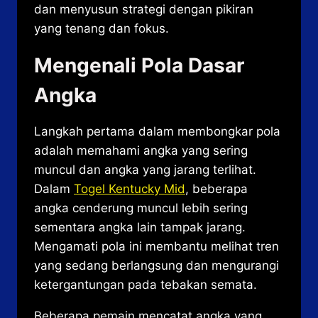
dan menyusun strategi dengan pikiran
yang tenang dan fokus.
Mengenali Pola Dasar
Angka
Langkah pertama dalam membongkar pola
adalah memahami angka yang sering
muncul dan angka yang jarang terlihat.
Dalam
Togel Kentucky Mid
, beberapa
angka cenderung muncul lebih sering
sementara angka lain tampak jarang.
Mengamati pola ini membantu melihat tren
yang sedang berlangsung dan mengurangi
ketergantungan pada tebakan semata.
Beberapa pemain mencatat angka yang