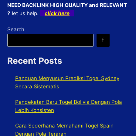
NEED BACKLINK HIGH QUALITY and RELEVANT
?
let us help.
click here
Search
f
Recent Posts
Panduan Menyusun Prediksi Togel Sydney
Secara Sistematis
Pendekatan Baru Togel Bolivia Dengan Pola
Lebih Konsisten
Cara Sederhana Memahami Togel Spain
Dengan Pola Terarah