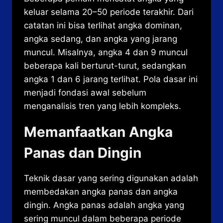
keluar selama 20–50 periode terakhir. Dari
catatan ini bisa terlihat angka dominan,
angka sedang, dan angka yang jarang
muncul. Misalnya, angka 4 dan 9 muncul
beberapa kali berturut-turut, sedangkan
angka 1 dan 6 jarang terlihat. Pola dasar ini
menjadi fondasi awal sebelum
menganalisis tren yang lebih kompleks.
Memanfaatkan Angka
Panas dan Dingin
Teknik dasar yang sering digunakan adalah
membedakan angka panas dan angka
dingin. Angka panas adalah angka yang
sering muncul dalam beberapa periode