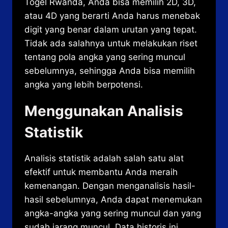
Togel Rwanda, Anda bisa memilih 2D, 3D,
atau 4D yang berarti Anda harus menebak
digit yang benar dalam urutan yang tepat.
Tidak ada salahnya untuk melakukan riset
tentang pola angka yang sering muncul
sebelumnya, sehingga Anda bisa memilih
angka yang lebih berpotensi.
Menggunakan Analisis
Statistik
Analisis statistik adalah salah satu alat
efektif untuk membantu Anda meraih
kemenangan. Dengan menganalisis hasil-
hasil sebelumnya, Anda dapat menemukan
angka-angka yang sering muncul dan yang
sudah jarang muncul. Data historis ini