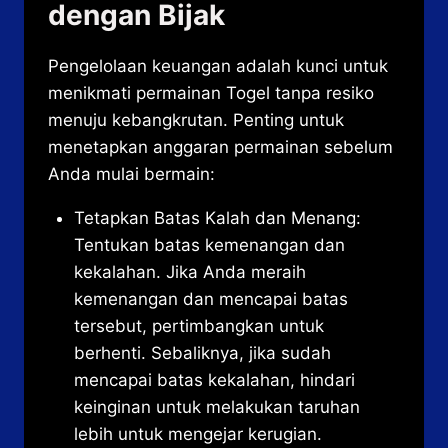
dengan Bijak
Pengelolaan keuangan adalah kunci untuk
menikmati permainan Togel tanpa resiko
menuju kebangkrutan. Penting untuk
menetapkan anggaran permainan sebelum
Anda mulai bermain:
Tetapkan Batas Kalah dan Menang:
Tentukan batas kemenangan dan
kekalahan. Jika Anda meraih
kemenangan dan mencapai batas
tersebut, pertimbangkan untuk
berhenti. Sebaliknya, jika sudah
mencapai batas kekalahan, hindari
keinginan untuk melakukan taruhan
lebih untuk mengejar kerugian.