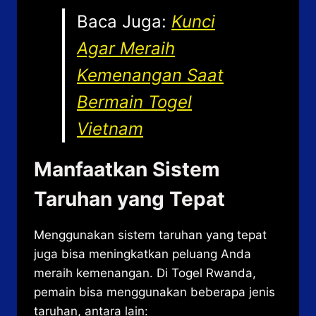
Baca Juga:
Kunci
Agar Meraih
Kemenangan Saat
Bermain Togel
Vietnam
Manfaatkan Sistem
Taruhan yang Tepat
Menggunakan sistem taruhan yang tepat
juga bisa meningkatkan peluang Anda
meraih kemenangan. Di Togel Rwanda,
pemain bisa menggunakan beberapa jenis
taruhan, antara lain: