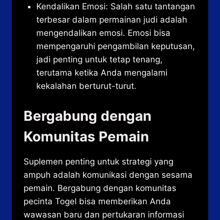
Kendalikan Emosi: Salah satu tantangan
terbesar dalam permainan judi adalah
mengendalikan emosi. Emosi bisa
mempengaruhi pengambilan keputusan,
jadi penting untuk tetap tenang,
terutama ketika Anda mengalami
kekalahan berturut-turut.
Bergabung dengan
Komunitas Pemain
Suplemen penting untuk strategi yang
ampuh adalah komunikasi dengan sesama
pemain. Bergabung dengan komunitas
pecinta Togel bisa memberikan Anda
wawasan baru dan pertukaran informasi