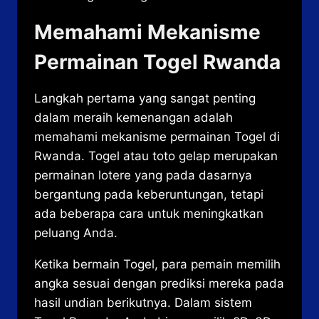
Memahami Mekanisme
Permainan Togel Rwanda
Langkah pertama yang sangat penting
dalam meraih kemenangan adalah
memahami mekanisme permainan Togel di
Rwanda. Togel atau toto gelap merupakan
permainan lotere yang pada dasarnya
bergantung pada keberuntungan, tetapi
ada beberapa cara untuk meningkatkan
peluang Anda.
Ketika bermain Togel, para pemain memilih
angka sesuai dengan prediksi mereka pada
hasil undian berikutnya. Dalam sistem