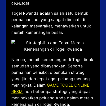
01/24/2025
Togel Rwanda adalah salah satu bentuk
permainan judi yang sangat diminati di
kalangan masyarakat, menawarkan untuk
meraih kemenangan besar.
Namun, meraih kemenangan di Togel tidak
semudah yang dibayangkan. Seporta
permainan berisiko, diperlukan strategi
yang jitu dan tepat agar peluang menang
meningkat. Dalam
GAME TOGEL ONLINE
RESMI
ada beberapa strategi yang dapat
meningkatkan peluang Anda dalam meraih
kemenangan di Togel Rwanda.