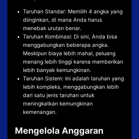
Taruhan Standar: Memilih 4 angka yang
diinginkan, di mana Anda harus
menebak urutan benar.
Taruhan Kombinasi: Di sini, Anda bisa
menggabungkan beberapa angka.
Meskipun biaya lebih mahal, peluang
menang lebih tinggi karena memberikan
lebih banyak kemungkinan.
Taruhan Sistem: Ini adalah taruhan yang
lebih kompleks, menggabungkan lebih
dari satu jenis taruhan untuk
meningkatkan kemungkinan
kemenangan.
Mengelola Anggaran