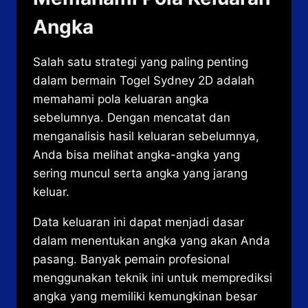
Angka
Salah satu strategi yang paling penting
dalam bermain Togel Sydney 2D adalah
memahami pola keluaran angka
sebelumnya. Dengan mencatat dan
menganalisis hasil keluaran sebelumnya,
Anda bisa melihat angka-angka yang
sering muncul serta angka yang jarang
keluar.
Data keluaran ini dapat menjadi dasar
dalam menentukan angka yang akan Anda
pasang. Banyak pemain profesional
menggunakan teknik ini untuk memprediksi
angka yang memiliki kemungkinan besar