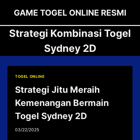
Skip
GAME TOGEL ONLINE RESMI
to
content
Strategi Kombinasi Togel
Sydney 2D
TOGEL ONLINE
Strategi Jitu Meraih
Kemenangan Bermain
Togel Sydney 2D
03/22/2025