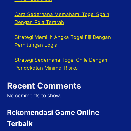
Cara Sederhana Memahami Togel Spain
Dengan Pola Terarah
Strategi Memilih Angka Togel Fiji Dengan
Perhitungan Logis
Strategi Sederhana Togel Chile Dengan
Pendekatan Minimal Risiko
Recent Comments
No comments to show.
Rekomendasi Game Online
Terbaik