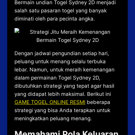
Bermain undian Togel Sydney 2D menjadi
salah satu pasaran togel yang banyak
diminati oleh para pecinta angka.
Dengan jadwal pengundian setiap hari,
peluang untuk menang selalu terbuka
lebar. Namun, untuk meraih kemenangan
dalam permainan Togel Sydney 2D,
dibutuhkan strategi yang tepat agar hasil
yang didapat lebih maksimal. Berikut ini
GAME TOGEL ONLINE RESMI
beberapa
strategi yang bisa Anda terapkan untuk
meningkatkan peluang menang.
Memahami Pola Keluaran