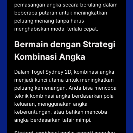
pemasangan angka secara berulang dalam
beberapa putaran untuk meningkatkan
peluang menang tanpa harus
menghabiskan modal terlalu cepat.
Bermain dengan Strategi
Kombinasi Angka
Dalam Togel Sydney 2D, kombinasi angka
menjadi kunci utama untuk meningkatkan
peluang kemenangan. Anda bisa mencoba
teknik kombinasi angka berdasarkan pola
keluaran, menggunakan angka
keberuntungan, atau bahkan mencoba
angka berdasarkan tafsir mimpi.