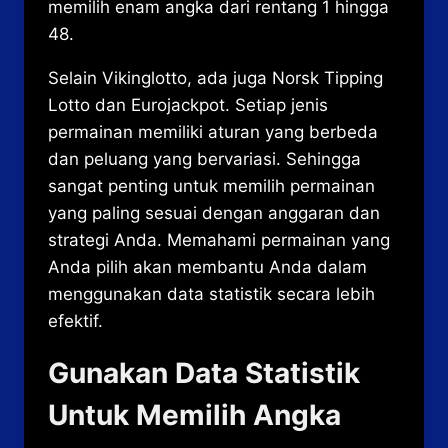
memilih enam angka dari rentang 1 hingga
48.
Selain Vikinglotto, ada juga Norsk Tipping
Lotto dan Eurojackpot. Setiap jenis
permainan memiliki aturan yang berbeda
dan peluang yang bervariasi. Sehingga
sangat penting untuk memilih permainan
yang paling sesuai dengan anggaran dan
strategi Anda. Memahami permainan yang
Anda pilih akan membantu Anda dalam
menggunakan data statistik secara lebih
efektif.
Gunakan Data Statistik
Untuk Memilih Angka