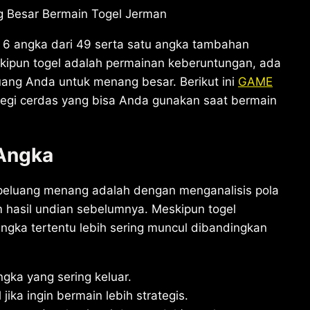
 6 angka dari 49 serta satu angka tambahan
kipun togel adalah permainan keberuntungan, ada
uang Anda untuk menang besar. Berikut ini
GAME
egi cerdas yang bisa Anda gunakan saat bermain
 Angka
 peluang menang adalah dengan menganalisis pola
m hasil undian sebelumnya. Meskipun togel
gka tertentu lebih sering muncul dibandingkan
ngka yang sering keluar.
ika ingin bermain lebih strategis.