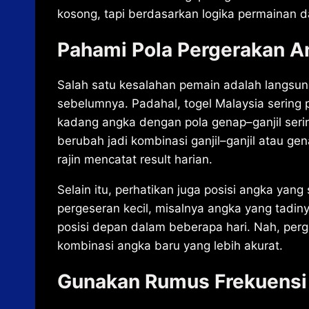
kosong, tapi berdasarkan logika permainan d
Pahami Pola Pergerakan A
Salah satu kesalahan pemain adalah langsung
sebelumnya. Padahal, togel Malaysia sering p
kadang angka dengan pola genap–ganjil serin
berubah jadi kombinasi ganjil–ganjil atau ge
rajin mencatat result harian.
Selain itu, perhatikan juga posisi angka yang
pergeseran kecil, misalnya angka yang tadiny
posisi depan dalam beberapa hari. Nah, perges
kombinasi angka baru yang lebih akurat.
Gunakan Rumus Frekuensi 