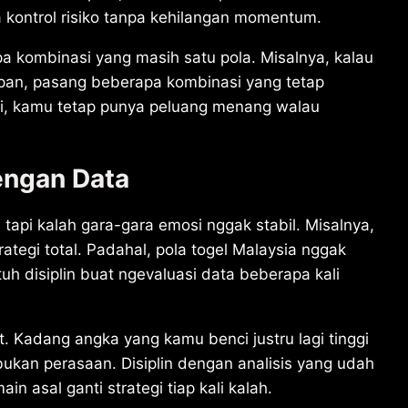
sa kontrol risiko tanpa kehilangan momentum.
pa kombinasi yang masih satu pola. Misalnya, kalau
epan, pasang beberapa kombinasi yang tetap
adi, kamu tetap punya peluang menang walau
engan Data
api kalah gara-gara emosi nggak stabil. Misalnya,
rategi total. Padahal, pola togel Malaysia nggak
uh disiplin buat ngevaluasi data beberapa kali
t. Kadang angka yang kamu benci justru lagi tinggi
bukan perasaan. Disiplin dengan analisis yang udah
in asal ganti strategi tiap kali kalah.