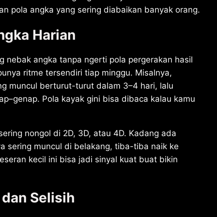
an pola angka yang sering diabaikan banyak orang.
ngka Harian
 nebak angka tanpa ngerti pola pergerakan hasil
unya ritme tersendiri tiap minggu. Misalnya,
g muncul berturut-turut dalam 3–4 hari, lalu
nap–genap. Pola kayak gini bisa dibaca kalau kamu
 sering nongol di 2D, 3D, atau 4D. Kadang ada
a sering muncul di belakang, tiba-tiba naik ke
eran kecil ini bisa jadi sinyal kuat buat bikin
dan Selisih