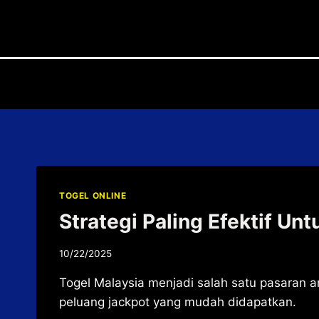
Skip
to
content
TOGEL ONLINE
Strategi Paling Efektif U
10/22/2025
Togel Malaysia menjadi salah satu pasaran
peluang jackpot yang mudah didapatkan.