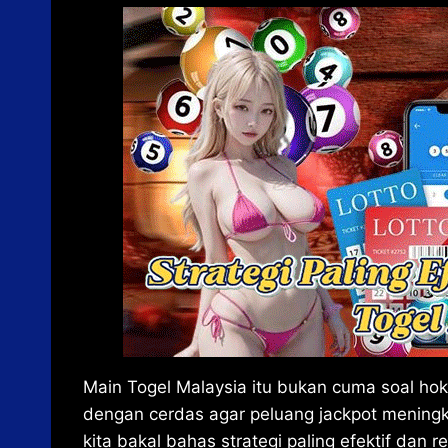
Main Togel Malaysia itu bukan cuma soal hoki,
dengan cerdas agar peluang jackpot meningka
kita bakal bahas strategi paling efektif dan r