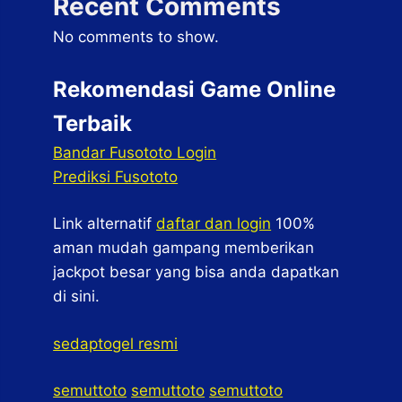
Recent Comments
No comments to show.
Rekomendasi Game Online
Terbaik
Bandar Fusototo Login
Prediksi Fusototo
Link alternatif
daftar dan login
100%
aman mudah gampang memberikan
jackpot besar yang bisa anda dapatkan
di sini.
sedaptogel resmi
semuttoto
semuttoto
semuttoto