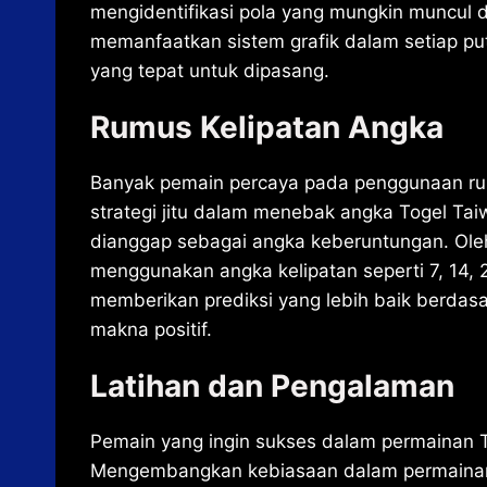
mengidentifikasi pola yang mungkin muncul
memanfaatkan sistem grafik dalam setiap 
yang tepat untuk dipasang.
Rumus Kelipatan Angka
Banyak pemain percaya pada penggunaan rumus
strategi jitu dalam menebak angka Togel Tai
dianggap sebagai angka keberuntungan. Oleh
menggunakan angka kelipatan seperti 7, 14,
memberikan prediksi yang lebih baik berdas
makna positif.
Latihan dan Pengalaman
Pemain yang ingin sukses dalam permainan To
Mengembangkan kebiasaan dalam permainan 