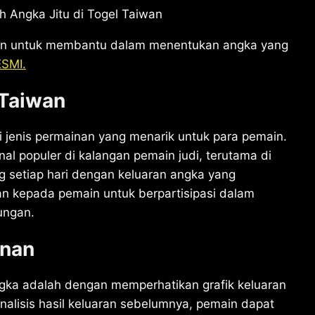
ain untuk membantu dalam menentukan angka yang
SMI.
Taiwan
jenis permainan yang menarik untuk para pemain.
nal populer di kalangan pemain judi, terutama di
 setiap hari dengan keluaran angka yang
an kepada pemain untuk berpartisipasi dalam
ungan.
inan
ngka adalah dengan memperhatikan grafik keluaran
alisis hasil keluaran sebelumnya, pemain dapat