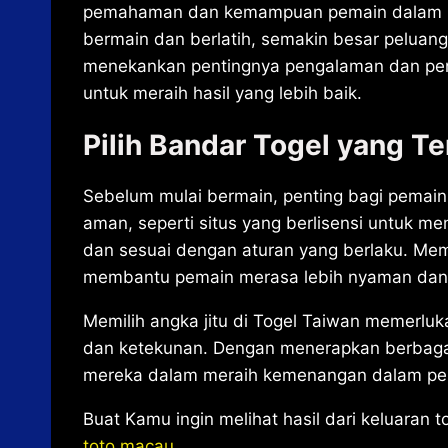
pemahaman dan kemampuan pemain dalam m
bermain dan berlatih, semakin besar peluang
menekankan pentingnya pengalaman dan pen
untuk meraih hasil yang lebih baik.
Pilih Bandar Togel yang T
Sebelum mulai bermain, penting bagi pemain
aman, seperti situs yang berlisensi untuk m
dan sesuai dengan aturan yang berlaku. Memi
membantu pemain merasa lebih nyaman dan p
​Memilih angka jitu di Togel Taiwan memerluka
dan ketekunan.​ Dengan menerapkan berbagai
mereka dalam meraih kemenangan dalam per
Buat Kamu ingin melihat hasil dari keluaran
toto macau
.