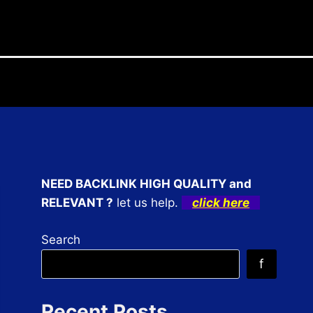
NEED BACKLINK HIGH QUALITY and
RELEVANT ?
let us help.
click here
Search
f
Recent Posts