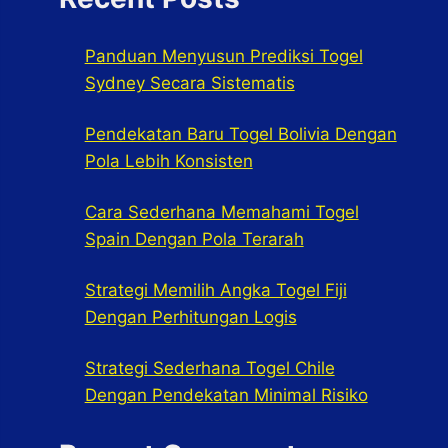
Panduan Menyusun Prediksi Togel
Sydney Secara Sistematis
Pendekatan Baru Togel Bolivia Dengan
Pola Lebih Konsisten
Cara Sederhana Memahami Togel
Spain Dengan Pola Terarah
Strategi Memilih Angka Togel Fiji
Dengan Perhitungan Logis
Strategi Sederhana Togel Chile
Dengan Pendekatan Minimal Risiko