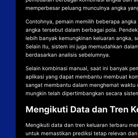
memperbesar peluang munculnya angka yang
Contohnya, pemain memilih beberapa angka
angka tersebut dalam berbagai pola. Pende
lebih banyak kemungkinan keluaran angka, s
Selain itu, sistem ini juga memudahkan dal
berdasarkan analisis sebelumnya.
Selain kombinasi manual, saat ini banyak p
aplikasi yang dapat membantu membuat komb
sangat membantu dalam menghemat waktu 
mungkin telah dipertimbangkan secara sistem
Mengikuti Data dan Tren K
Mengikuti data dan tren keluaran terbaru m
untuk memastikan prediksi tetap relevan dan