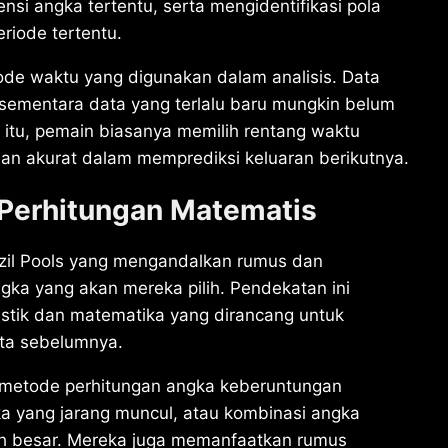
nsi angka tertentu, serta mengidentifikasi pola
riode tertentu.
iode waktu yang digunakan dalam analisis. Data
, sementara data yang terlalu baru mungkin belum
 itu, pemain biasanya memilih rentang waktu
 dan akurat dalam memprediksi keluaran berikutnya.
erhitungan Matematis
razil Pools yang mengandalkan rumus dan
ka yang akan mereka pilih. Pendekatan ini
stik dan matematika yang dirancang untuk
ta sebelumnya.
metode perhitungan angka keberuntungan
a yang jarang muncul, atau kombinasi angka
bih besar. Mereka juga memanfaatkan rumus