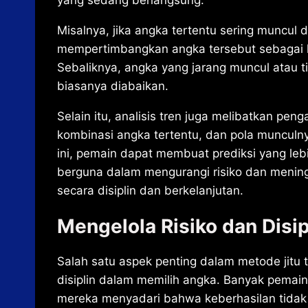
Misalnya, jika angka tertentu sering muncul
mempertimbangkan angka tersebut sebagai k
Sebaliknya, angka yang jarang muncul atau t
biasanya diabaikan.
Selain itu, analisis tren juga melibatkan pe
kombinasi angka tertentu, dan pola munculn
ini, pemain dapat membuat prediksi yang lebi
berguna dalam mengurangi risiko dan mening
secara disiplin dan berkelanjutan.
Mengelola Risiko dan Disi
Salah satu aspek penting dalam metode jitu t
disiplin dalam memilih angka. Banyak pemain
mereka menyadari bahwa keberhasilan tidak h