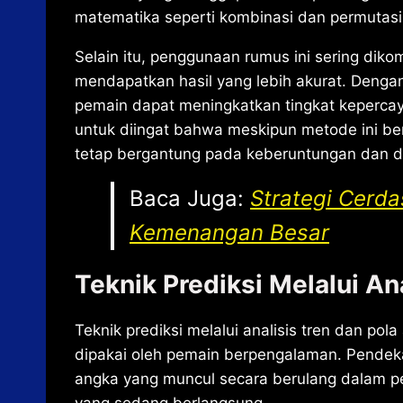
matematika seperti kombinasi dan permutasi
Selain itu, penggunaan rumus ini sering diko
mendapatkan hasil yang lebih akurat. Deng
pemain dapat meningkatkan tingkat kepercay
untuk diingat bahwa meskipun metode ini be
tetap bergantung pada keberuntungan dan di
Baca Juga:
Strategi Cerd
Kemenangan Besar
Teknik Prediksi Melalui An
Teknik prediksi melalui analisis tren dan p
dipakai oleh pemain berpengalaman. Pendek
angka yang muncul secara berulang dalam pe
yang sedang berlangsung.