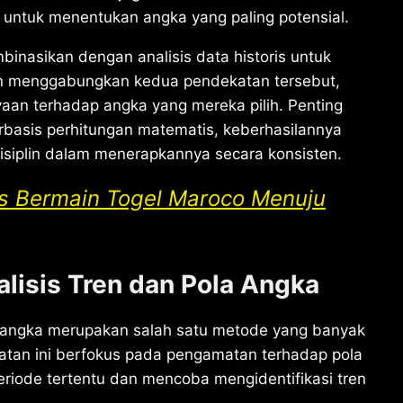
 untuk menentukan angka yang paling potensial.
mbinasikan dengan analisis data historis untuk
an menggabungkan kedua pendekatan tersebut,
aan terhadap angka yang mereka pilih. Penting
rbasis perhitungan matematis, keberhasilannya
siplin dalam menerapkannya secara konsisten.
as Bermain Togel Maroco Menuju
alisis Tren dan Pola Angka
ola angka merupakan salah satu metode yang banyak
atan ini berfokus pada pengamatan terhadap pola
riode tertentu dan mencoba mengidentifikasi tren