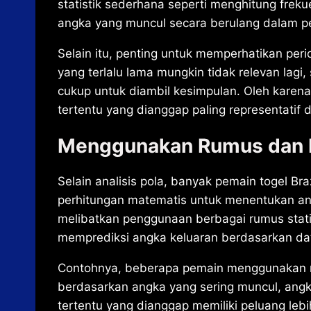
statistik sederhana seperti menghitung frekue
angka yang muncul secara berulang dalam pe
Selain itu, penting untuk memperhatikan per
yang terlalu lama mungkin tidak relevan lagi
cukup untuk diambil kesimpulan. Oleh karena
tertentu yang dianggap paling representatif
Menggunakan Rumus dan P
Selain analisis pola, banyak pemain togel B
perhitungan matematis untuk menentukan ang
melibatkan penggunaan berbagai rumus stati
memprediksi angka keluaran berdasarkan da
Contohnya, beberapa pemain menggunakan 
berdasarkan angka yang sering muncul, angk
tertentu yang dianggap memiliki peluang le