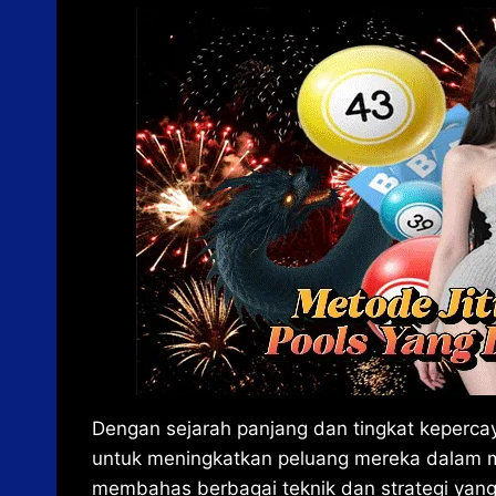
Dengan sejarah panjang dan tingkat kepercay
untuk meningkatkan peluang mereka dalam me
membahas berbagai teknik dan strategi yang