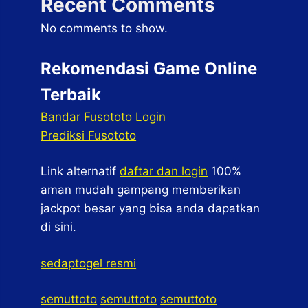
Recent Comments
No comments to show.
Rekomendasi Game Online
Terbaik
Bandar Fusototo Login
Prediksi Fusototo
Link alternatif
daftar dan login
100%
aman mudah gampang memberikan
jackpot besar yang bisa anda dapatkan
di sini.
sedaptogel resmi
semuttoto
semuttoto
semuttoto