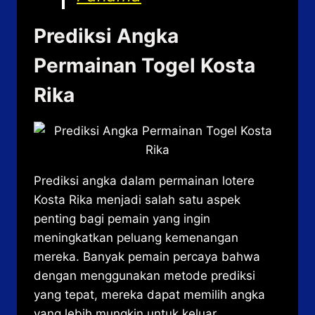
Prediksi Angka
Permainan Togel Kosta
Rika
Prediksi angka dalam permainan lotere
Kosta Rika menjadi salah satu aspek
penting bagi pemain yang ingin
meningkatkan peluang kemenangan
mereka. Banyak pemain percaya bahwa
dengan menggunakan metode prediksi
yang tepat, mereka dapat memilih angka
yang lebih mungkin untuk keluar.