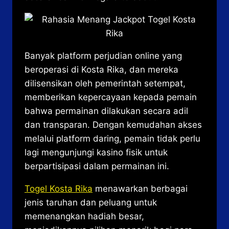
Banyak platform perjudian online yang
beroperasi di Kosta Rika, dan mereka
dilisensikan oleh pemerintah setempat,
memberikan kepercayaan kepada pemain
bahwa permainan dilakukan secara adil
dan transparan. Dengan kemudahan akses
melalui platform daring, pemain tidak perlu
lagi mengunjungi kasino fisik untuk
berpartisipasi dalam permainan ini.
Togel Kosta Rika
menawarkan berbagai
jenis taruhan dan peluang untuk
memenangkan hadiah besar,