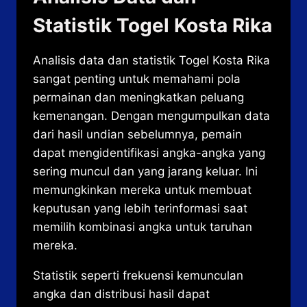
Statistik Togel Kosta Rika
Analisis data dan statistik Togel Kosta Rika
sangat penting untuk memahami pola
permainan dan meningkatkan peluang
kemenangan. Dengan mengumpulkan data
dari hasil undian sebelumnya, pemain
dapat mengidentifikasi angka-angka yang
sering muncul dan yang jarang keluar. Ini
memungkinkan mereka untuk membuat
keputusan yang lebih terinformasi saat
memilih kombinasi angka untuk taruhan
mereka.
Statistik seperti frekuensi kemunculan
angka dan distribusi hasil dapat