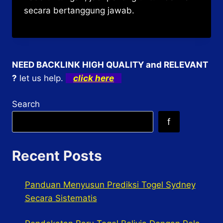
secara bertanggung jawab.
NEED BACKLINK HIGH QUALITY and RELEVANT
?
let us help.
click here
Search
f
Recent Posts
Panduan Menyusun Prediksi Togel Sydney
Secara Sistematis