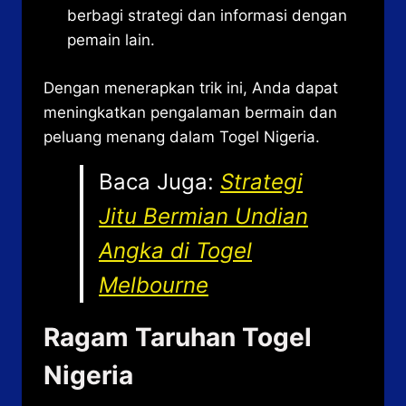
berbagi strategi dan informasi dengan
pemain lain.
Dengan menerapkan trik ini, Anda dapat
meningkatkan pengalaman bermain dan
peluang menang dalam Togel Nigeria.
Baca Juga:
Strategi
Jitu Bermian Undian
Angka di Togel
Melbourne
Ragam Taruhan Togel
Nigeria