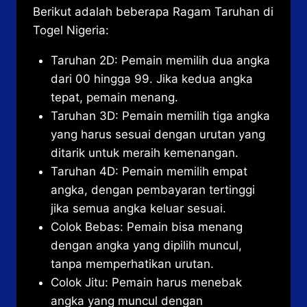
Berikut adalah beberapa Ragam Taruhan di
Togel Nigeria:
Taruhan 2D: Pemain memilih dua angka
dari 00 hingga 99. Jika kedua angka
tepat, pemain menang.
Taruhan 3D: Pemain memilih tiga angka
yang harus sesuai dengan urutan yang
ditarik untuk meraih kemenangan.
Taruhan 4D: Pemain memilih empat
angka, dengan pembayaran tertinggi
jika semua angka keluar sesuai.
Colok Bebas: Pemain bisa menang
dengan angka yang dipilih muncul,
tanpa memperhatikan urutan.
Colok Jitu: Pemain harus menebak
angka yang muncul dengan