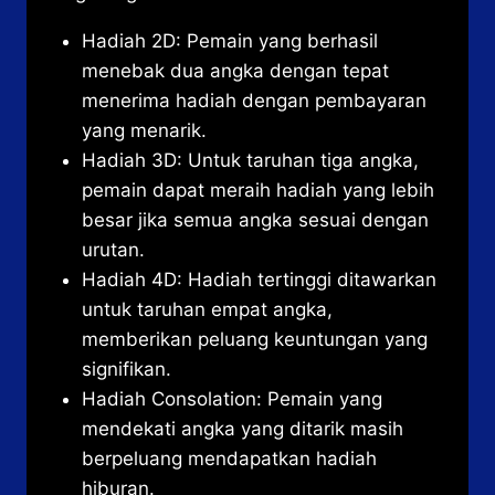
Hadiah 2D: Pemain yang berhasil
menebak dua angka dengan tepat
menerima hadiah dengan pembayaran
yang menarik.
Hadiah 3D: Untuk taruhan tiga angka,
pemain dapat meraih hadiah yang lebih
besar jika semua angka sesuai dengan
urutan.
Hadiah 4D: Hadiah tertinggi ditawarkan
untuk taruhan empat angka,
memberikan peluang keuntungan yang
signifikan.
Hadiah Consolation: Pemain yang
mendekati angka yang ditarik masih
berpeluang mendapatkan hadiah
hiburan.