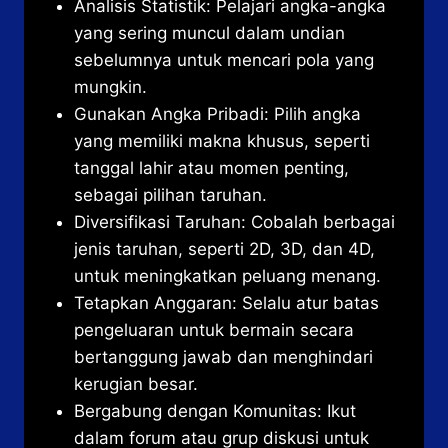
Analisis Statistik: Pelajari angka-angka
yang sering muncul dalam undian
sebelumnya untuk mencari pola yang
mungkin.
Gunakan Angka Pribadi: Pilih angka
yang memiliki makna khusus, seperti
tanggal lahir atau momen penting,
sebagai pilihan taruhan.
Diversifikasi Taruhan: Cobalah berbagai
jenis taruhan, seperti 2D, 3D, dan 4D,
untuk meningkatkan peluang menang.
Tetapkan Anggaran: Selalu atur batas
pengeluaran untuk bermain secara
bertanggung jawab dan menghindari
kerugian besar.
Bergabung dengan Komunitas: Ikut
dalam forum atau grup diskusi untuk