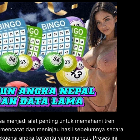
isa menjadi alat penting untuk memahami tren
mencatat dan meninjau hasil sebelumnya secara
ekuensi angka tertentu yang muncul. Proses ini