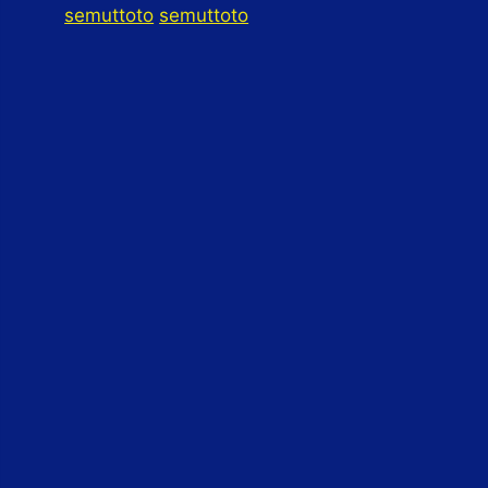
semuttoto
semuttoto