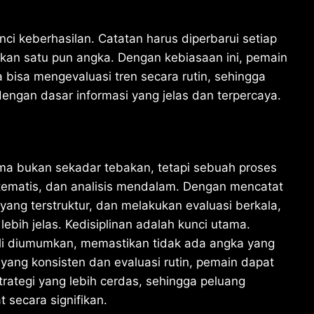
ci keberhasilan. Catatan harus diperbarui setiap
tkan satu pun angka. Dengan kebiasaan ini, pemain
a bisa mengevaluasi tren secara rutin, sehingga
engan dasar informasi yang jelas dan terpercaya.
ma bukan sekadar tebakan, tetapi sebuah proses
tematis, dan analisis mendalam. Dengan mencatat
yang terstruktur, dan melakukan evaluasi berkala,
bih jelas. Kedisiplinan adalah kunci utama.
kali diumumkan, memastikan tidak ada angka yang
 yang konsisten dan evaluasi rutin, pemain dapat
rategi yang lebih cerdas, sehingga peluang
 secara signifikan.