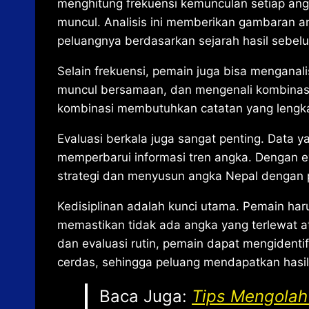
menghitung frekuensi kemunculan setiap angk
muncul. Analisis ini memberikan gambaran a
peluangnya berdasarkan sejarah hasil sebel
Selain frekuensi, pemain juga bisa menganal
muncul bersamaan, dan mengenali kombinasi i
kombinasi membutuhkan catatan yang lengkap
Evaluasi berkala juga sangat penting. Data ya
memperbarui informasi tren angka. Dengan e
strategi dan menyusun angka Nepal dengan p
Kedisiplinan adalah kunci utama. Pemain haru
memastikan tidak ada angka yang terlewat at
dan evaluasi rutin, pemain dapat mengidenti
cerdas, sehingga peluang mendapatkan hasil 
Baca Juga:
Tips Mengolah