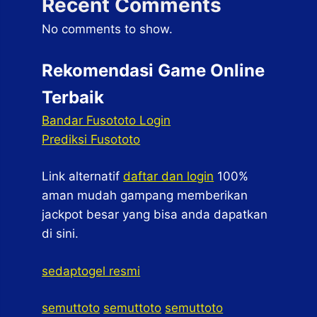
Recent Comments
No comments to show.
Rekomendasi Game Online
Terbaik
Bandar Fusototo Login
Prediksi Fusototo
Link alternatif
daftar dan login
100%
aman mudah gampang memberikan
jackpot besar yang bisa anda dapatkan
di sini.
sedaptogel resmi
semuttoto
semuttoto
semuttoto