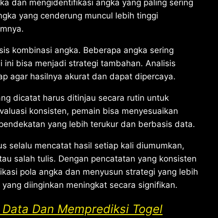
a dan mengidentifikasi angka yang paling sering
ngka yang cenderung muncul lebih tinggi
umnya.
isis kombinasi angka. Beberapa angka sering
ni bisa menjadi strategi tambahan. Analisis
 agar hasilnya akurat dan dapat dipercaya.
ng dicatat harus ditinjau secara rutin untuk
valuasi konsisten, pemain bisa menyesuaikan
endekatan yang lebih terukur dan berbasis data.
s selalu mencatat hasil setiap kali diumumkan,
au salah tulis. Dengan pencatatan yang konsisten
fikasi pola angka dan menyusun strategi yang lebih
yang diinginkan meningkat secara signifikan.
 Data Dan Memprediksi Togel