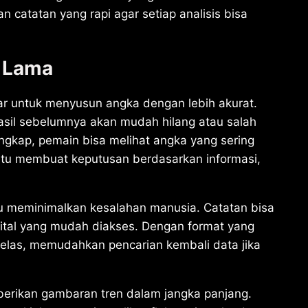
 catatan yang rapi agar setiap analisis bisa
a Lama
r untuk menyusun angka dengan lebih akurat.
hasil sebelumnya akan mudah hilang atau salah
engkap, pemain bisa melihat angka yang sering
ntu membuat keputusan berdasarkan informasi,
tu meminimalkan kesalahan manusia. Catatan bisa
ital yang mudah diakses. Dengan format yang
 jelas, memudahkan pencarian kembali data jika
berikan gambaran tren dalam jangka panjang.