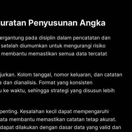
uratan Penyusunan Angka
rgantung pada disiplin dalam pencatatan dan
a setelah diumumkan untuk mengurangi risiko
n membantu memastikan semua data tercatat
urkan. Kolom tanggal, nomor keluaran, dan catatan
dan dianalisis. Format yang konsisten
ke waktu, sehingga strategi yang disusun lebih
 penting. Kesalahan kecil dapat mempengaruhi
 data membantu memastikan catatan tetap akurat.
 dapat dilakukan dengan dasar data yang valid dan