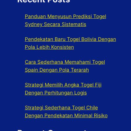
Panduan Menyusun Prediksi Togel
Sydney Secara Sistematis
Pendekatan Baru Togel Bolivia Dengan
Pola Lebih Konsisten
Cara Sederhana Memahami Togel
Spain Dengan Pola Terarah
Strategi Memilih Angka Togel Fiji
Dengan Perhitungan Logis
Strategi Sederhana Togel Chile
Dengan Pendekatan Minimal Risiko