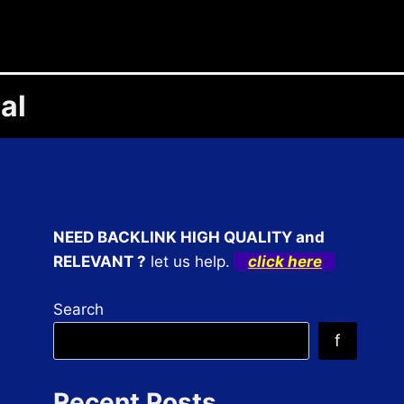
al
NEED BACKLINK HIGH QUALITY and
RELEVANT ?
let us help.
click here
Search
f
Recent Posts