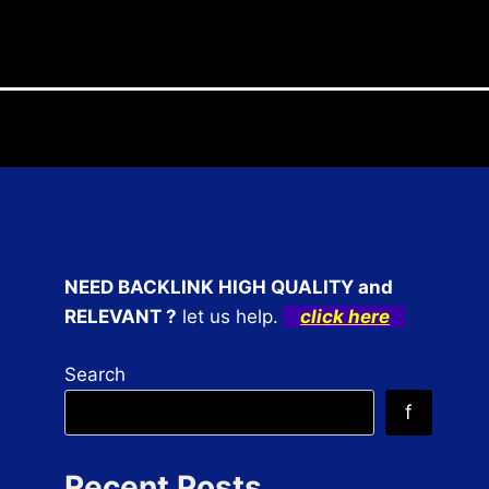
NEED BACKLINK HIGH QUALITY and
RELEVANT ?
let us help.
click here
Search
f
Recent Posts