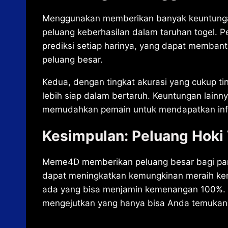
Menggunakan memberikan banyak keuntungan
peluang keberhasilan dalam taruhan togel. P
prediksi setiap harinya, yang dapat memban
peluang besar.
Kedua, dengan tingkat akurasi yang cukup ti
lebih siap dalam bertaruh. Keuntungan lainn
memudahkan pemain untuk mendapatkan inform
Kesimpulan: Peluang Hoki
Meme4D memberikan peluang besar bagi para
dapat meningkatkan kemungkinan meraih kem
ada yang bisa menjamin kemenangan 100%. D
mengejutkan yang hanya bisa Anda temukan