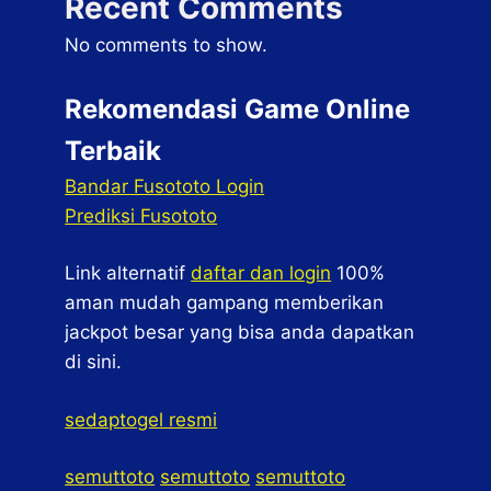
Recent Comments
No comments to show.
Rekomendasi Game Online
Terbaik
Bandar Fusototo Login
Prediksi Fusototo
Link alternatif
daftar dan login
100%
aman mudah gampang memberikan
jackpot besar yang bisa anda dapatkan
di sini.
sedaptogel resmi
semuttoto
semuttoto
semuttoto