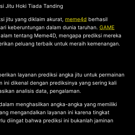
jitu yang diklaim akurat,
meme4d
berhasil
ari keberuntungan dalam dunia taruhan.
GAME
dalam tentang Meme4D, mengapa prediksi mereka
rikan peluang terbaik untuk meraih kemenangan.
ikan layanan prediksi angka jitu untuk permainan
 ini dikenal dengan prediksinya yang sering kali
ikan analisis data, pengalaman.
f dalam menghasilkan angka-angka yang memiliki
yang mengandalkan layanan ini karena tingkat
rlu diingat bahwa prediksi ini bukanlah jaminan