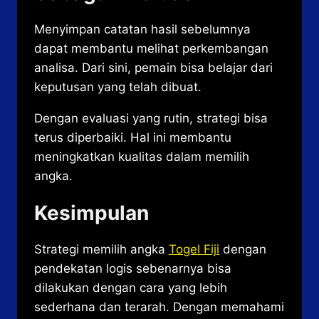
Menyimpan catatan hasil sebelumnya
dapat membantu melihat perkembangan
analisa. Dari sini, pemain bisa belajar dari
keputusan yang telah dibuat.
Dengan evaluasi yang rutin, strategi bisa
terus diperbaiki. Hal ini membantu
meningkatkan kualitas dalam memilih
angka.
Kesimpulan
Strategi memilih angka
Togel Fiji
dengan
pendekatan logis sebenarnya bisa
dilakukan dengan cara yang lebih
sederhana dan terarah. Dengan memahami