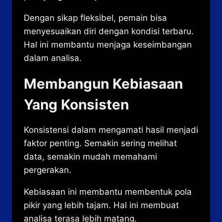
Dengan sikap fleksibel, pemain bisa
menyesuaikan diri dengan kondisi terbaru.
Hal ini membantu menjaga keseimbangan
dalam analisa.
Membangun Kebiasaan
Yang Konsisten
Konsistensi dalam mengamati hasil menjadi
faktor penting. Semakin sering melihat
data, semakin mudah memahami
pergerakan.
Kebiasaan ini membantu membentuk pola
pikir yang lebih tajam. Hal ini membuat
analisa terasa lebih matang.