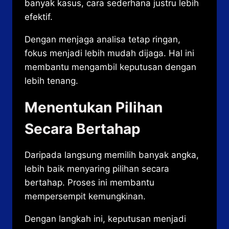
banyak kasus, cara sederhana justru lebih
efektif.
Dengan menjaga analisa tetap ringan,
fokus menjadi lebih mudah dijaga. Hal ini
membantu mengambil keputusan dengan
lebih tenang.
Menentukan Pilihan
Secara Bertahap
Daripada langsung memilih banyak angka,
lebih baik menyaring pilihan secara
bertahap. Proses ini membantu
mempersempit kemungkinan.
Dengan langkah ini, keputusan menjadi