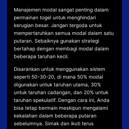
Manajemen modal sangat penting dalam
permainan togel untuk menghindari
kerugian besar. Jangan tergoda untuk
mempertaruhkan semua modal dalam satu
putaran. Sebaiknya gunakan strategi
bertahap dengan membagi modal dalam
beberapa taruhan kecil.
Disarankan untuk menggunakan sistem
seperti 50-30-20, di mana 50% modal
digunakan untuk taruhan utama, 30%
untuk taruhan cadangan, dan 20% untuk
taruhan spekulatif. Dengan cara ini, Anda
bisa tetap bermain meskipun mengalami
kekalahan dalam beberapa putaran
sebelumnya. Simak dan ikuti terus