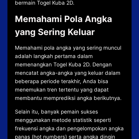
bermain Togel Kuba 2D.
Memahami Pola Angka
yang Sering Keluar
Memahami pola angka yang sering muncul
adalah langkah pertama dalam
memenangkan Togel Kuba 2D. Dengan
mencatat angka-angka yang keluar dalam
beberapa periode terakhir, Anda bisa
menemukan tren tertentu yang dapat
membantu memprediksi angka berikutnya.
Selain itu, banyak pemain sukses
menggunakan metode statistik seperti
frekuensi angka dan pengelompokan angka
panas (hot numbers) serta angka dingin