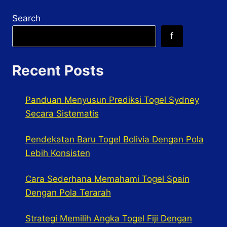
Search
f
Recent Posts
Panduan Menyusun Prediksi Togel Sydney
Secara Sistematis
Pendekatan Baru Togel Bolivia Dengan Pola
Lebih Konsisten
Cara Sederhana Memahami Togel Spain
Dengan Pola Terarah
Strategi Memilih Angka Togel Fiji Dengan