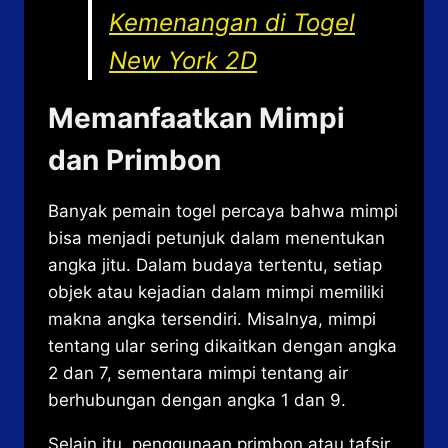
Kemenangan di Togel
New York 2D
Memanfaatkan Mimpi
dan Primbon
Banyak pemain togel percaya bahwa mimpi
bisa menjadi petunjuk dalam menentukan
angka jitu. Dalam budaya tertentu, setiap
objek atau kejadian dalam mimpi memiliki
makna angka tersendiri. Misalnya, mimpi
tentang ular sering dikaitkan dengan angka
2 dan 7, sementara mimpi tentang air
berhubungan dengan angka 1 dan 9.
Selain itu, penggunaan primbon atau tafsir