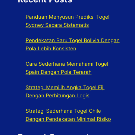
Panduan Menyusun Prediksi Togel
Sydney Secara Sistematis
Pendekatan Baru Togel Bolivia Dengan
Pola Lebih Konsisten
Cara Sederhana Memahami Togel
Spain Dengan Pola Terarah
Strategi Memilih Angka Togel Fiji
Dengan Perhitungan Logis
Strategi Sederhana Togel Chile
Dengan Pendekatan Minimal Risiko