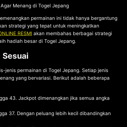
memenangkan permainan ini tidak hanya bergantung
n strategi yang tepat untuk meningkatkan
ONLINE RESMI
akan membahas berbagai strategi
h hadiah besar di Togel Jepang.
g Sesuai
-jenis permainan di Togel Jepang. Setiap jenis
enang yang bervariasi. Berikut adalah beberapa
ingga 43. Jackpot dimenangkan jika semua angka
ngga 37. Dengan peluang lebih kecil dibandingkan