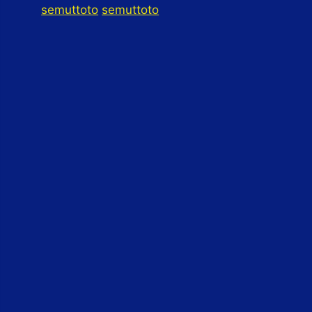
semuttoto
semuttoto