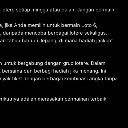
lotere setiap minggu atau bulan. Jangan bermain
a, jika Anda memilih untuk bermain Loto 6,
 daripada mencoba berbagai lotere sekaligus.
an tahun baru di Jepang, di mana hadiah jackpot
n untuk bergabung dengan grup lotere. Dalam
 bersama dan berbagi hadiah jika menang. Ini
yak tiket dengan berbagai kombinasi angka tanpa
rikutnya adalah merasakan permainan terbaik