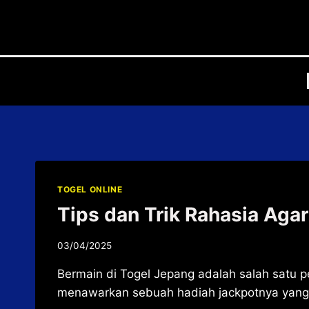
Skip
to
content
TOGEL ONLINE
Tips dan Trik Rahasia Aga
03/04/2025
Bermain di Togel Jepang adalah salah satu p
menawarkan sebuah hadiah jackpotnya yang 