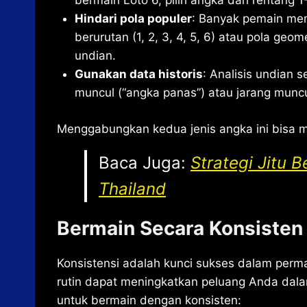
bermain Loto 6, pilih angka dari rentang 1
Hindari pola populer
: Banyak pemain mem
berurutan (1, 2, 3, 4, 5, 6) atau pola geom
undian.
Gunakan data historis
: Analisis undian 
muncul (“angka panas”) atau jarang muncul
Menggabungkan kedua jenis angka ini bisa m
Baca Juga:
Strategi Jitu 
Thailand
Bermain Secara Konsisten 
Konsistensi adalah kunci sukses dalam perma
rutin dapat meningkatkan peluang Anda dala
untuk bermain dengan konsisten: