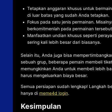
Tetapkan anggaran khusus untuk bermain 
di luar batas yang sudah Anda tetapkan.
Fokus pada satu jenis permainan. Misalny
berkomitmenlah pada permainan tersebut,
Manfaatkan undian khusus seperti peraya
sering kali lebih besar dari biasanya.
Selain itu, Anda juga bisa mempertimbangka
sebuah grup, beberapa pemain membeli tiket
memungkinkan Anda untuk membeli lebih ban
harus mengeluarkan biaya besar.
Semua persiapan sudah lengkap! Langkah be
hanya di
meme4d login
.
Kesimpulan