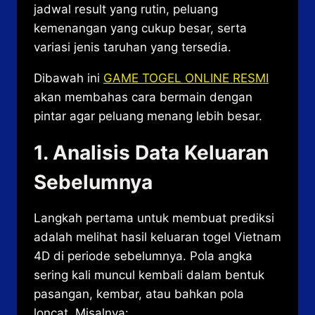
jadwal result yang rutin, peluang
kemenangan yang cukup besar, serta
variasi jenis taruhan yang tersedia.
Dibawah ini
GAME TOGEL ONLINE RESMI
akan membahas cara bermain dengan
pintar agar peluang menang lebih besar.
1. Analisis Data Keluaran
Sebelumnya
Langkah pertama untuk membuat prediksi
adalah melihat hasil keluaran togel Vietnam
4D di periode sebelumnya. Pola angka
sering kali muncul kembali dalam bentuk
pasangan, kembar, atau bahkan pola
loncat. Misalnya: