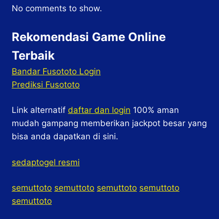
No comments to show.
Rekomendasi Game Online
Terbaik
Bandar Fusototo Login
Prediksi Fusototo
Link alternatif
daftar dan login
100% aman
mudah gampang memberikan jackpot besar yang
bisa anda dapatkan di sini.
sedaptogel resmi
semuttoto
semuttoto
semuttoto
semuttoto
semuttoto