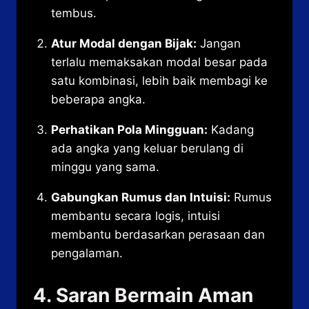
tembus.
Atur Modal dengan Bijak:
Jangan
terlalu memaksakan modal besar pada
satu kombinasi, lebih baik membagi ke
beberapa angka.
Perhatikan Pola Mingguan:
Kadang
ada angka yang keluar berulang di
minggu yang sama.
Gabungkan Rumus dan Intuisi:
Rumus
membantu secara logis, intuisi
membantu berdasarkan perasaan dan
pengalaman.
4. Saran Bermain Aman