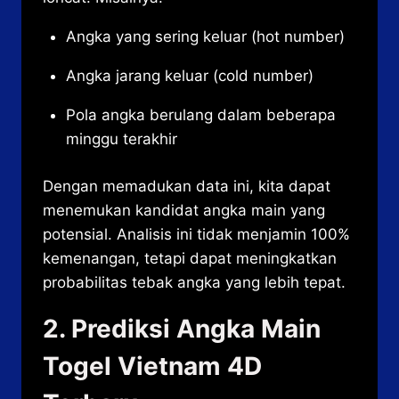
Angka yang sering keluar (hot number)
Angka jarang keluar (cold number)
Pola angka berulang dalam beberapa
minggu terakhir
Dengan memadukan data ini, kita dapat
menemukan kandidat angka main yang
potensial. Analisis ini tidak menjamin 100%
kemenangan, tetapi dapat meningkatkan
probabilitas tebak angka yang lebih tepat.
2. Prediksi Angka Main
Togel Vietnam 4D