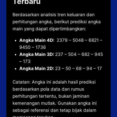
Terbaru
Berdasarkan analisis tren keluaran dan
perhitungan angka, berikut prediksi angka
main yang dapat dipertimbangkan:
Angka Main 4D:
2379 – 5048 – 6821 –
9450 – 1736
Angka Main 3D:
237 – 504 – 682 – 945
– 173
Angka Main 2D:
23 – 50 – 68 – 94 – 17
Catatan: Angka ini adalah hasil prediksi
berdasarkan pola data dan rumus
perhitungan tertentu, bukan jaminan
kemenangan mutlak. Gunakan angka ini
sebagai referensi dan tetap bijak dalam