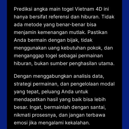
Prediksi angka main togel Vietnam 4D ini
hanya bersifat referensi dan hiburan. Tidak
ada metode yang benar-benar bisa
menjamin kemenangan mutlak. Pastikan
Anda bermain dengan bijak, tidak
menggunakan uang kebutuhan pokok, dan
menganggap togel sebagai permainan
hiburan, bukan sumber penghasilan utama.
Dengan menggabungkan analisis data,
strategi permainan, dan pengelolaan modal
yang tepat, peluang Anda untuk
mendapatkan hasil yang baik bisa lebih
besar. Ingat, bermainlah dengan santai,
nikmati prosesnya, dan jangan terbawa
emosi jika mengalami kekalahan.