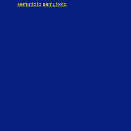
semuttoto
semuttoto