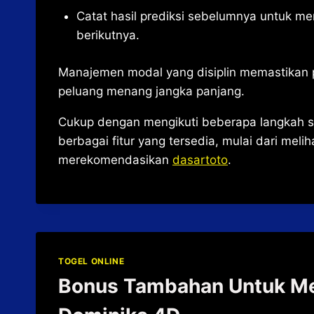
Catat hasil prediksi sebelumnya untuk me
berikutnya.
Manajemen modal yang disiplin memastikan p
peluang menang jangka panjang.
Cukup dengan mengikuti beberapa langkah 
berbagai fitur yang tersedia, mulai dari melih
merekomendasikan
dasartoto
.
TOGEL ONLINE
Bonus Tambahan Untuk Me