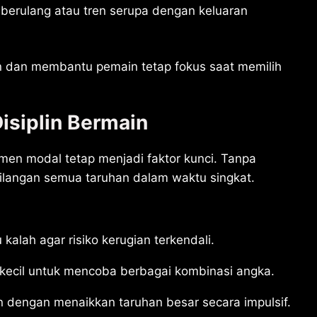
a berulang atau tren serupa dengan keluaran
n dan membantu pemain tetap fokus saat memilih
isiplin Bermain
en modal tetap menjadi faktor kunci. Tanpa
hilangan semua taruhan dalam waktu singkat.
alah agar risiko kerugian terkendali.
kecil untuk mencoba berbagai kombinasi angka.
 dengan menaikkan taruhan besar secara impulsif.