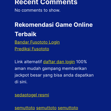
Recent Comments
No comments to show.
Rekomendasi Game Online
Terbaik
Bandar Fusototo Login
Prediksi Fusototo
Link alternatif
daftar dan login
100%
aman mudah gampang memberikan
jackpot besar yang bisa anda dapatkan
di sini.
sedaptogel resmi
semuttoto
semuttoto
semuttoto