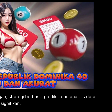
n, strategi berbasis prediksi dan analisis data
ignifikan.