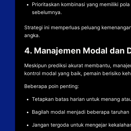
Prioritaskan kombinasi yang memiliki pol
sebelumnya.
Strategi ini memperluas peluang kemenanga
angka.
4. Manajemen Modal dan D
Meskipun prediksi akurat membantu, manajem
kontrol modal yang baik, pemain berisiko ke
Beberapa poin penting:
Tetapkan batas harian untuk menang atau k
Bagilah modal menjadi beberapa taruhan 
Jangan tergoda untuk mengejar kekalahan