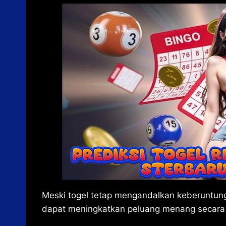
Meski togel tetap mengandalkan keberuntunga
dapat meningkatkan peluang menang secara s