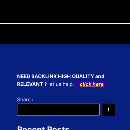
NEED BACKLINK HIGH QUALITY and
RELEVANT ?
let us help.
click here
Search
f
Recent Posts