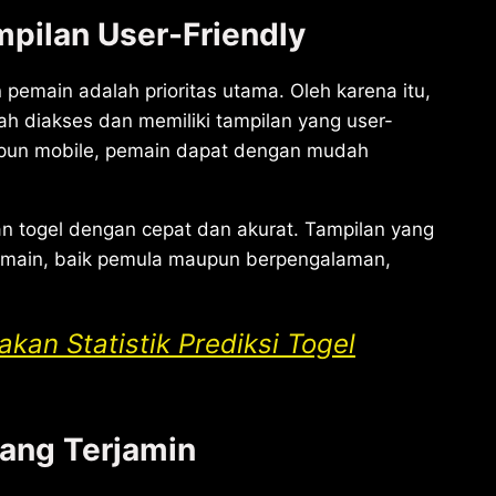
pilan User-Friendly
in adalah prioritas utama. Oleh karena itu,
diakses dan memiliki tampilan yang user-
aupun mobile, pemain dapat dengan mudah
an togel dengan cepat dan akurat. Tampilan yang
emain, baik pemula maupun berpengalaman,
an Statistik Prediksi Togel
ang Terjamin