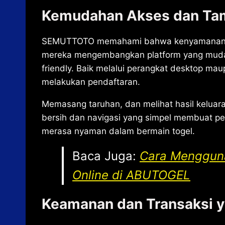
Kemudahan Akses dan Tam
SEMUTTOTO memahami bahwa kenyamanan pema
mereka mengembangkan platform yang mudah 
friendly. Baik melalui perangkat desktop m
melakukan pendaftaran.
Memasang taruhan, dan melihat hasil keluar
bersih dan navigasi yang simpel membuat p
merasa nyaman dalam bermain togel.
Baca Juga:
Cara Menggunak
Online di ABUTOGEL
Keamanan dan Transaksi y