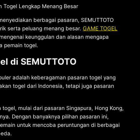
n menyediakan berbagai pasaran, SEMUTTOTO
ik serta peluang menang besar.
GAME TOGEL
mengenai keunggulan dan alasan mengapa
a pemain togel.
gel di SEMUTTOTO
puler adalah keberagaman pasaran togel yang
kan togel dari Indonesia, tetapi juga pasaran
 togel, mulai dari pasaran Singapura, Hong Kong,
nya. Dengan banyaknya pilihan pasaran ini,
ain untuk mencoba peruntungan di berbagai
beda.