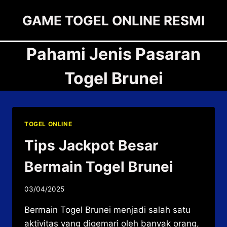
Skip
GAME TOGEL ONLINE RESMI
to
content
Pahami Jenis Pasaran
Togel Brunei
TOGEL ONLINE
Tips Jackpot Besar
Bermain Togel Brunei
03/04/2025
Bermain Togel Brunei menjadi salah satu
aktivitas yang digemari oleh banyak orang,