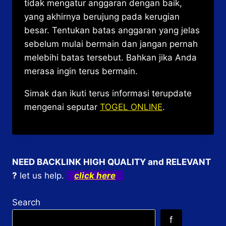
tidak mengatur anggaran dengan baik,
yang akhirnya berujung pada kerugian
besar. Tentukan batas anggaran yang jelas
sebelum mulai bermain dan jangan pernah
melebihi batas tersebut. Bahkan jika Anda
merasa ingin terus bermain.
Simak dan ikuti terus informasi terupdate
mengenai seputar
TOGEL ONLINE
.
NEED BACKLINK HIGH QUALITY and RELEVANT
?
let us help.
click here
Search
f