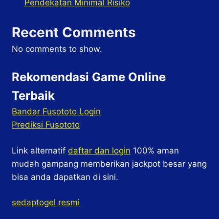
Pendekatan Minimal Risiko
Recent Comments
No comments to show.
Rekomendasi Game Online
Terbaik
Bandar Fusototo Login
Prediksi Fusototo
Link alternatif
daftar dan login
100% aman
mudah gampang memberikan jackpot besar yang
bisa anda dapatkan di sini.
sedaptogel resmi