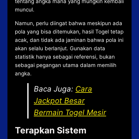
tentang angka mana yang mungkin kembali
muncul.
Namun, perlu diingat bahwa meskipun ada
pola yang bisa ditemukan, hasil Togel tetap
acak, dan tidak ada jaminan bahwa pola ini
akan selalu berlanjut. Gunakan data
statistik hanya sebagai referensi, bukan
sebagai pegangan utama dalam memilih
angka.
Baca Juga:
Cara
Jackpot Besar
Bermain Togel Mesir
Terapkan Sistem