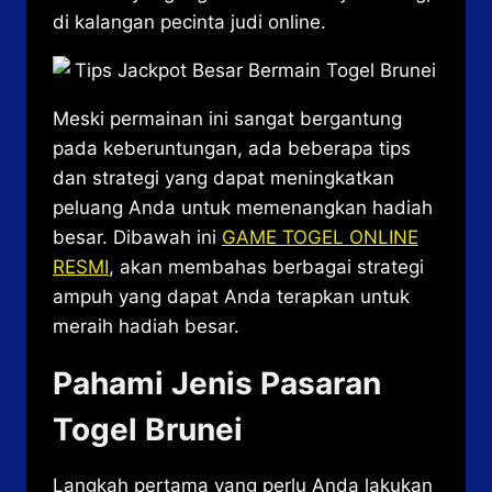
di kalangan pecinta judi online.
Meski permainan ini sangat bergantung
pada keberuntungan, ada beberapa tips
dan strategi yang dapat meningkatkan
peluang Anda untuk memenangkan hadiah
besar. Dibawah ini
GAME TOGEL ONLINE
RESMI
, akan membahas berbagai strategi
ampuh yang dapat Anda terapkan untuk
meraih hadiah besar.
Pahami Jenis Pasaran
Togel Brunei
Langkah pertama yang perlu Anda lakukan